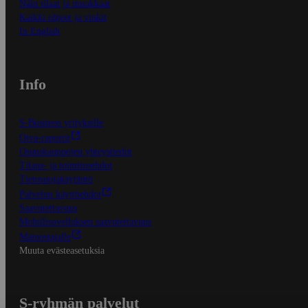
Näin tilaat ja muokkaat
Kaikki ohjeet ja vinkit
In English
Info
S-Business yrityksille
Oiva-raportit
Osuuskauppojen yhteystiedot
Tilaus- ja toimitusehdot
Tietosuojakäytäntö
Palvelun käyttöehdot
Saavutettavuus
Mobiilisovelluksen saavutettavuus
Mainostajalle
Muuta evästeasetuksia
S-ryhmän palvelut