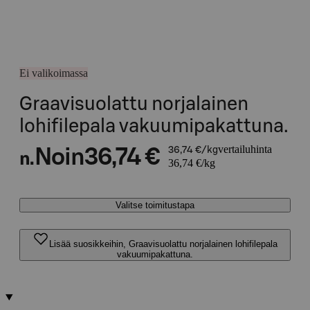
Ei valikoimassa
Graavisuolattu norjalainen
lohifilepala vakuumipakattuna.
vertailuhinta
Noin
36,74 €
36,74 €/kg
n.
36,74 €/kg
Valitse toimitustapa
Lisää suosikkeihin, Graavisuolattu norjalainen lohifilepala
vakuumipakattuna.