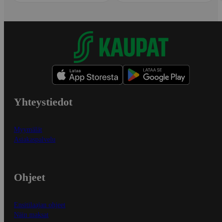
Yhteystiedot
Myymälät
Asiakaspalvelu
Ohjeet
Ensitilaajan ohjeet
Näin maksat