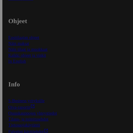
Ohjeet
Ensitilaajan ohjeet
Näin maksat
Näin tilaat ja muokkaat
Kaikki ohjeet ja vinkit
In English
Info
S-Business yrityksille
Oiva-raportit
Osuuskauppojen yhteystiedot
Tilaus- ja toimitusehdot
Tietosuojakäytäntö
Palvelun käyttöehdot