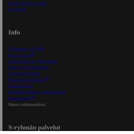
Kaikki ohjeet ja vinkit
In English
Info
S-Business yrityksille
Oiva-raportit
Osuuskauppojen yhteystiedot
Tilaus- ja toimitusehdot
Tietosuojakäytäntö
Palvelun käyttöehdot
Saavutettavuus
Mobiilisovelluksen saavutettavuus
Mainostajalle
Muuta evästeasetuksia
S-ryhmän palvelut