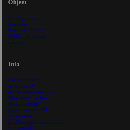
Ohjeet
Ensitilaajan ohjeet
Näin maksat
Näin tilaat ja muokkaat
Kaikki ohjeet ja vinkit
In English
Info
S-Business yrityksille
Oiva-raportit
Osuuskauppojen yhteystiedot
Tilaus- ja toimitusehdot
Tietosuojakäytäntö
Palvelun käyttöehdot
Saavutettavuus
Mobiilisovelluksen saavutettavuus
Mainostajalle