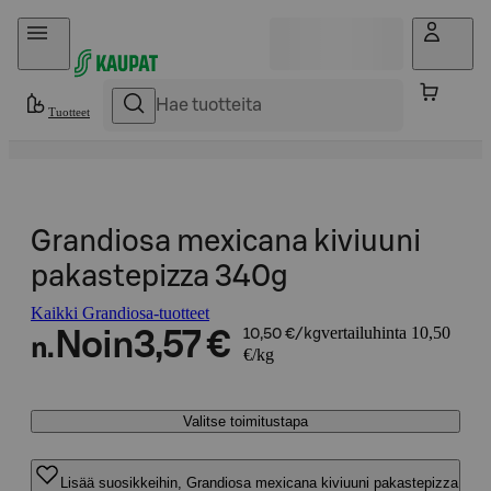
Hyppää sisältöön
Tuotteet
Grandiosa mexicana kiviuuni
pakastepizza 340g
Kaikki Grandiosa-tuotteet
vertailuhinta 10,50
Noin
3,57 €
10,50 €/kg
n.
€/kg
Valitse toimitustapa
Lisää suosikkeihin, Grandiosa mexicana kiviuuni pakastepizza