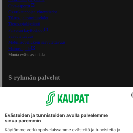
Oiva-raportit
Osuuskauppojen yhteystiedot
Tilaus- ja toimitusehdot
Tietosuojakäytäntö
Palvelun käyttöehdot
Saavutettavuus
Mobiilisovelluksen saavutettavuus
Mainostajalle
Muuta evästeasetuksia
S-ryhmän palvelut
S-ryhmä
Asiakasomistajuus
Yhteishyvä Ruoka -sovellus
S-ostoslista -sovellus
Prisma.fi
Sokos.fi