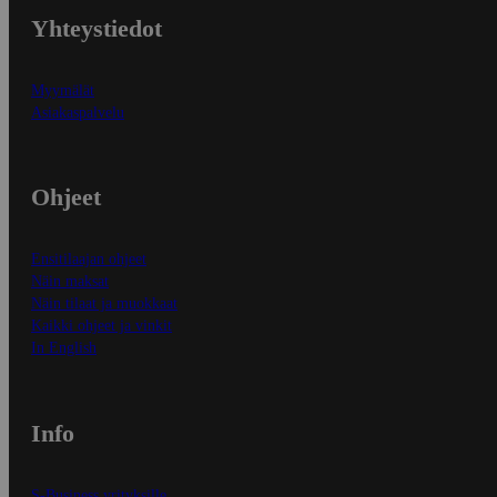
Yhteystiedot
Myymälät
Asiakaspalvelu
Ohjeet
Ensitilaajan ohjeet
Näin maksat
Näin tilaat ja muokkaat
Kaikki ohjeet ja vinkit
In English
Info
S-Business yrityksille