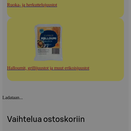
Ruoka- ja herkuttelujuustot
Halloumit, grillijuustot ja muut erikoisjuustot
Ladataan...
Vaihtelua ostoskoriin