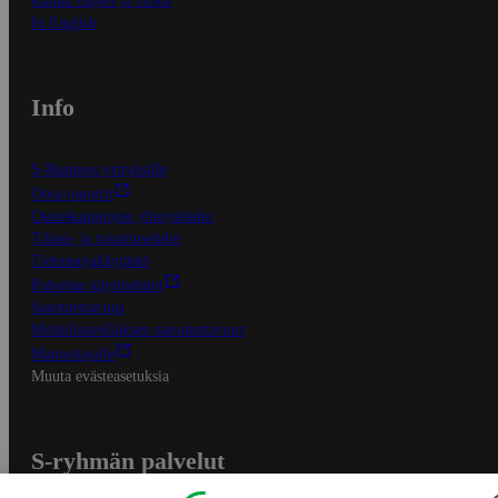
Kaikki ohjeet ja vinkit
In English
Info
S-Business yrityksille
Oiva-raportit
Osuuskauppojen yhteystiedot
Tilaus- ja toimitusehdot
Tietosuojakäytäntö
Palvelun käyttöehdot
Saavutettavuus
Mobiilisovelluksen saavutettavuus
Mainostajalle
Muuta evästeasetuksia
S-ryhmän palvelut