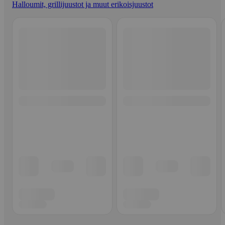
Halloumit, grillijuustot ja muut erikoisjuustot
Ohita listaus