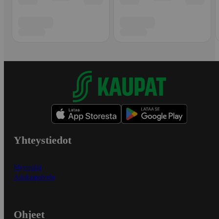
Yhteystiedot
Myymälät
Asiakaspalvelu
Ohjeet