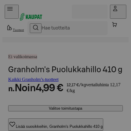
Hyppää sisältöön
Tuotteet
Ei valikoimassa
Granholm's Puolukkahillo 410 g
Kaikki Granholm’s-tuotteet
vertailuhinta 12,17
Noin
4,99 €
12,17 €/kg
n.
€/kg
Valitse toimitustapa
Lisää suosikkeihin, Granholm's Puolukkahillo 410 g