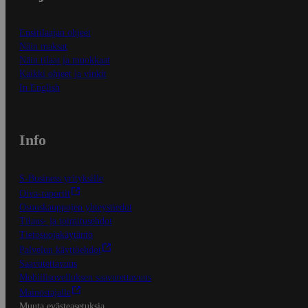
Ensitilaajan ohjeet
Näin maksat
Näin tilaat ja muokkaat
Kaikki ohjeet ja vinkit
In English
Info
S-Business yrityksille
Oiva-raportit
Osuuskauppojen yhteystiedot
Tilaus- ja toimitusehdot
Tietosuojakäytäntö
Palvelun käyttöehdot
Saavutettavuus
Mobiilisovelluksen saavutettavuus
Mainostajalle
Muuta evästeasetuksia