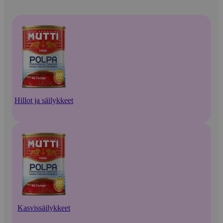
Hillot ja säilykkeet
Kasvissäilykkeet