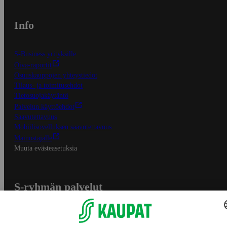
Info
S-Business yrityksille
Oiva-raportit
Osuuskauppojen yhteystiedot
Tilaus- ja toimitusehdot
Tietosuojakäytäntö
Palvelun käyttöehdot
Saavutettavuus
Mobiilisovelluksen saavutettavuus
Mainostajalle
Muuta evästeasetuksia
S-ryhmän palvelut
S-ryhmä