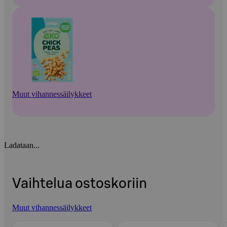
Muut vihannessäilykkeet
Ladataan...
Vaihtelua ostoskoriin
Muut vihannessäilykkeet
Ohita listaus