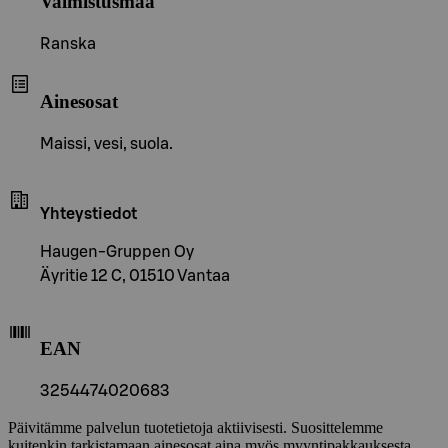
Valmistusmaa
Ranska
Ainesosat
Maissi, vesi, suola.
Yhteystiedot
Haugen-Gruppen Oy
Äyritie 12 C, 01510 Vantaa
EAN
3254474020683
Päivitämme palvelun tuotetietoja aktiivisesti. Suosittelemme
kuitenkin tarkistamaan ainesosat aina myös myyntipakkauksesta.