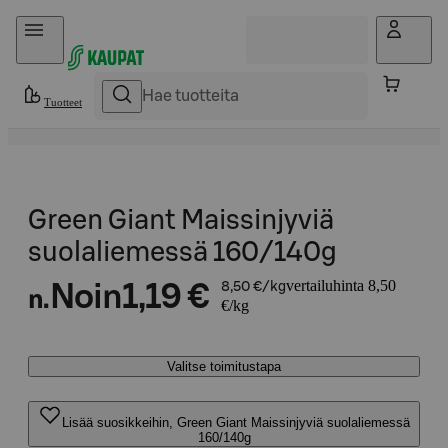
Hyppää sisältöön
Tuotteet
Green Giant Maissinjyviä
suolaliemessä 160/140g
vertailuhinta 8,50
Noin
1,19 €
8,50 €/kg
n.
€/kg
Valitse toimitustapa
Lisää suosikkeihin, Green Giant Maissinjyviä suolaliemessä
160/140g