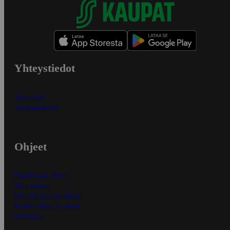
Yhteystiedot
Myymälät
Asiakaspalvelu
Ohjeet
Ensitilaajan ohjeet
Näin maksat
Näin tilaat ja muokkaat
Kaikki ohjeet ja vinkit
In English