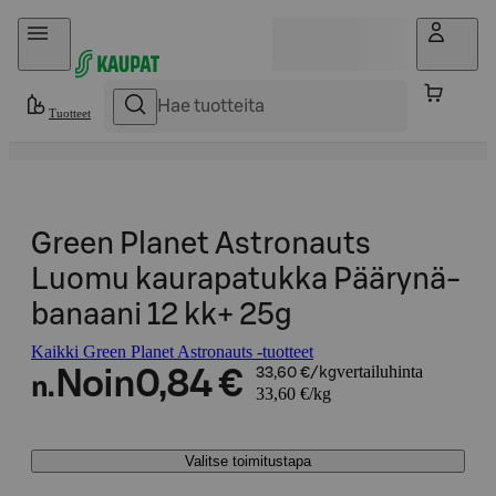
Hyppää sisältöön
Tuotteet
Green Planet Astronauts
Luomu kaurapatukka Päärynä-
banaani 12 kk+ 25g
Kaikki Green Planet Astronauts -tuotteet
vertailuhinta
Noin
0,84 €
33,60 €/kg
n.
33,60 €/kg
Valitse toimitustapa