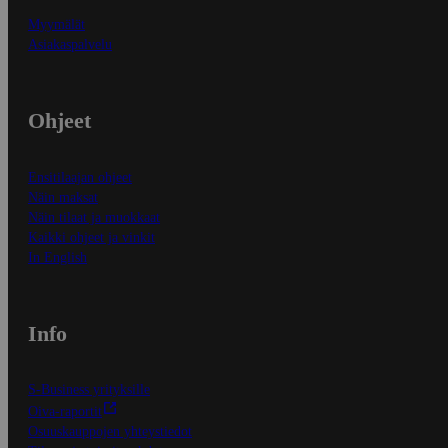
Myymälät
Asiakaspalvelu
Ohjeet
Ensitilaajan ohjeet
Näin maksat
Näin tilaat ja muokkaat
Kaikki ohjeet ja vinkit
In English
Info
S-Business yrityksille
Oiva-raportit
Osuuskauppojen yhteystiedot