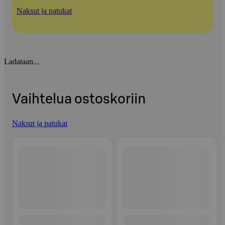
Naksut ja patukat
Ladataan...
Vaihtelua ostoskoriin
Naksut ja patukat
Ohita listaus