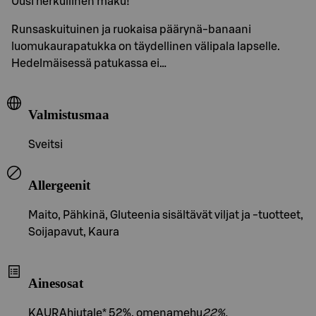
Uusi herkullinen maku!
Runsaskuituinen ja ruokaisa päärynä-banaani
luomukaurapatukka on täydellinen välipala lapselle.
Hedelmäisessä patukassa ei…
Valmistusmaa
Sveitsi
Allergeenit
Maito, Pähkinä, Gluteenia sisältävät viljat ja -tuotteet,
Soijapavut, Kaura
Ainesosat
KAURAhiutale* 52%, omenamehu
22%,