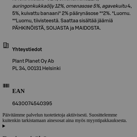
auringonkukkaöljy
12%, omenasose
5%, agavekuitu
4,
5%, kuivattu banaani* 2% päärynäsose **2%. *Luomu.
**Luomu, tiivisteestä. Saattaa sisältää jäämiä
PÄHKINÖISTÄ, SOIJASTA ja MAIDOSTA.
Yhteystiedot
Plant Planet Oy Ab
PL 34, 00131 Helsinki
EAN
6430074540395
Päivitämme palvelun tuotetietoja aktiivisesti. Suosittelemme
kuitenkin tarkistamaan ainesosat aina myös myyntipakkauksesta.