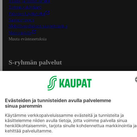
Tilaus- ja toimitusehdot
Tietosuojakäytäntö
Palvelun käyttöehdot
Saavutettavuus
Mobiilisovelluksen saavutettavuus
Mainostajalle
Muuta evästeasetuksia
S-ryhmän palvelut
S-ryhmä
Asiakasomistajuus
Yhteishyvä Ruoka -sovellus
S-ostoslista -sovellus
Prisma.fi
Sokos.fi
S-Pankki
Yhteishyvä
Sokos Hotels