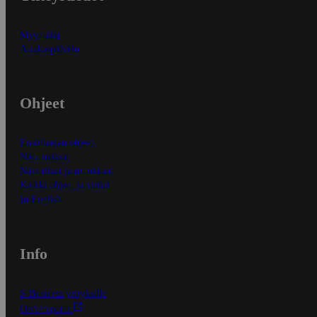
Myymälät
Asiakaspalvelu
Ohjeet
Ensitilaajan ohjeet
Näin maksat
Näin tilaat ja muokkaat
Kaikki ohjeet ja vinkit
In English
Info
S-Business yrityksille
Oiva-raportit