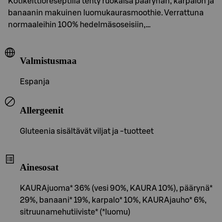
Kotikeittiöreseptillä tehty ruokaisa päärynän, karpalon ja
banaanin makuinen luomukaurasmoothie. Verrattuna
normaaleihin 100% hedelmäsoseisiin,…
Valmistusmaa
Espanja
Allergeenit
Gluteenia sisältävät viljat ja -tuotteet
Ainesosat
KAURAjuoma* 36% (vesi 90%, KAURA 10%), päärynä*
29%, banaani* 19%, karpalo* 10%, KAURAjauho* 6%,
sitruunamehutiiviste* (*luomu)