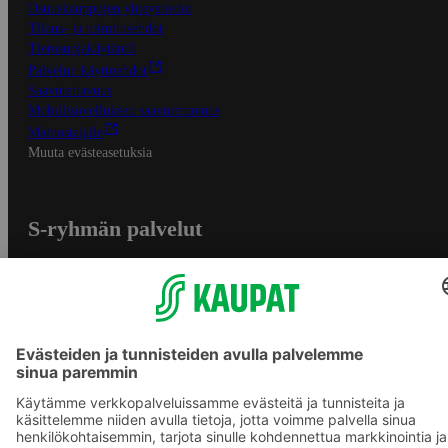
Osuuskauppojen yhteystiedot
Tilaus- ja toimitusehdot
Tietosuojakäytäntö
Palvelun käyttöehdot
Saavutettavuus
Mobiilisovelluksen saavutettavuus
Mainostajalle
Muuta evästeasetuksia
S-ryhmän palvelut
S-ryhmä
Asiakasomistajuus
Yhteishyvä Ruoka -sovellus
S-ostoslista -sovellus
Prisma.fi
Sokos.fi
S-Pankki
Yhteishyvä