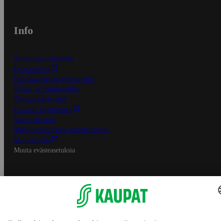
Info
S-Business yrityksille
Oiva-raportit
Osuuskauppojen yhteystiedot
Tilaus- ja toimitusehdot
Tietosuojakäytäntö
Palvelun käyttöehdot
Saavutettavuus
Mobiilisovelluksen saavutettavuus
Mainostajalle
Muuta evästeasetuksia
S-ryhmän palvelut
S-ryhmä