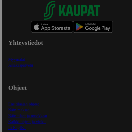
Yhteystiedot
Myymälät
Asiakaspalvelu
Ohjeet
Ensitilaajan ohjeet
Näin maksat
Näin tilaat ja muokkaat
Kaikki ohjeet ja vinkit
In English