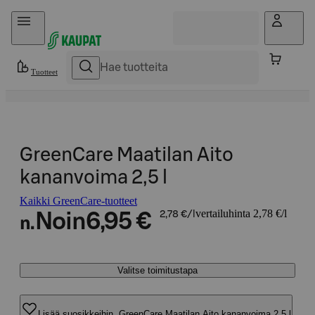
Hyppää sisältöön
Tuotteet
GreenCare Maatilan Aito
kananvoima 2,5 l
Kaikki GreenCare-tuotteet
vertailuhinta 2,78 €/l
Noin
6,95 €
2,78 €/l
n.
Valitse toimitustapa
Lisää suosikkeihin, GreenCare Maatilan Aito kananvoima 2,5 l