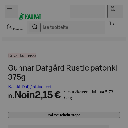
Hyppää sisältöön
Tuotteet
Ei valikoimassa
Gunnar Dafgård Rustic patonki
375g
Kaikki Dafgård-tuotteet
vertailuhinta 5,73
Noin
2,15 €
5,73 €/kg
n.
€/kg
Valitse toimitustapa