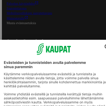
Palvelun käyttöehdot
Saavutettavuus
Mobiilisovelluksen saavutettavuus
Mainostajalle
Muuta evästeasetuksia
S-ryhmän palvelut
S-ryhmä
Asiakasomistajuus
Yhteishyvä Ruoka -sovellus
S-ostoslista -sovellus
Prisma.fi
Sokos.fi
S-Pankki
Yhteishyvä
Sokos Hotels
Raflaamo