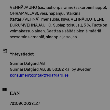
VEHNÄJAUHO (sis. jauhonparanne (askorbiinihappo),
OHRAMALLAS), vesi, hapanjuuritaikina
(tattari/VEHNÄ), merisuola, hiiva, VEHNÄGLUTEENI,
DURUMVEHNÄJAUHO. Suolapitoisuus 1, 5 %. Tuote on
voimakassuolainen. Saattaa sisältää pieniä määriä
seesaminsiemeniä, sinappia ja soijaa.
Yhteystiedot
Gunnar Dafgård AB
Gunnar Dafgård AB, SE 53182 Källby Sweden
konsumentkontakt@dafgard.se
EAN
7310960033127