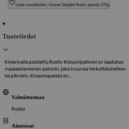
Lisää suosikkeihin, Gunnar Dafgård Rustic patonki 375g
Tuotetiedot
Kiviarinalla paistettu Rustic Kiviuunipatonki on laadukas
maalaishenkinen patonki, joka kruunaa herkutteluhetken
tai piknikin. Kiviarinapaisto on…
Valmistusmaa
Ruotsi
Ainesosat