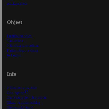
Asiakaspalvelu
Ohjeet
Ensitilaajan ohjeet
Näin maksat
Näin tilaat ja muokkaat
Kaikki ohjeet ja vinkit
In English
Info
S-Business yrityksille
Oiva-raportit
Osuuskauppojen yhteystiedot
Tilaus- ja toimitusehdot
Tietosuojakäytäntö