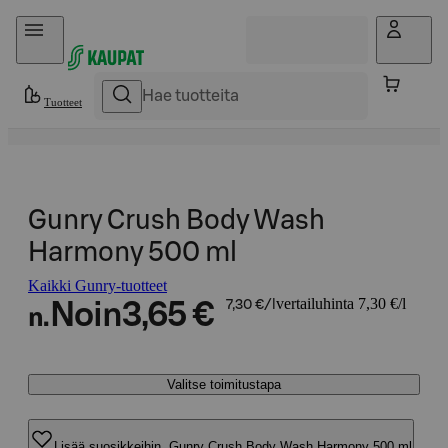
Hyppää sisältöön
Tuotteet
Gunry Crush Body Wash
Harmony 500 ml
Kaikki Gunry-tuotteet
vertailuhinta 7,30 €/l
Noin
3,65 €
7,30 €/l
n.
Valitse toimitustapa
Lisää suosikkeihin, Gunry Crush Body Wash Harmony 500 ml