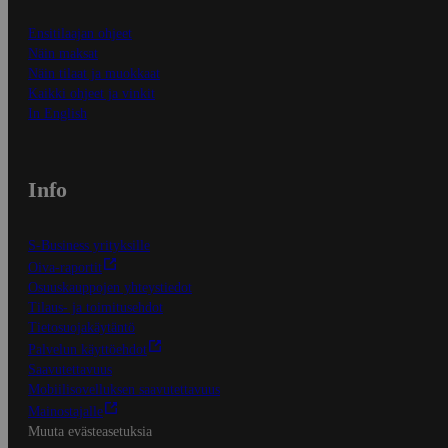
Ensitilaajan ohjeet
Näin maksat
Näin tilaat ja muokkaat
Kaikki ohjeet ja vinkit
In English
Info
S-Business yrityksille
Oiva-raportit
Osuuskauppojen yhteystiedot
Tilaus- ja toimitusehdot
Tietosuojakäytäntö
Palvelun käyttöehdot
Saavutettavuus
Mobiilisovelluksen saavutettavuus
Mainostajalle
Muuta evästeasetuksia