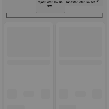
Rajaa
tuotetuloksia
Järjestä
tuotetulokset