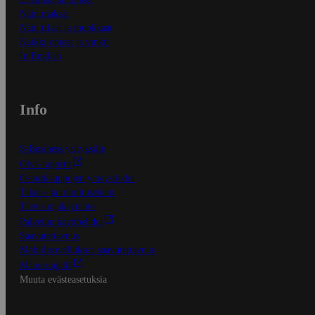
Näin maksat
Näin tilaat ja muokkaat
Kaikki ohjeet ja vinkit
In English
Info
S-Business yrityksille
Oiva-raportit
Osuuskauppojen yhteystiedot
Tilaus- ja toimitusehdot
Tietosuojakäytäntö
Palvelun käyttöehdot
Saavutettavuus
Mobiilisovelluksen saavutettavuus
Mainostajalle
Muuta evästeasetuksia