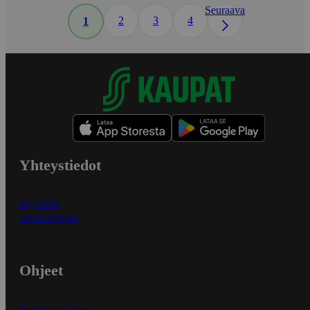
Seuraava
2
3
4
1
Yhteystiedot
Myymälät
Asiakaspalvelu
Ohjeet
Ensitilaajan ohjeet