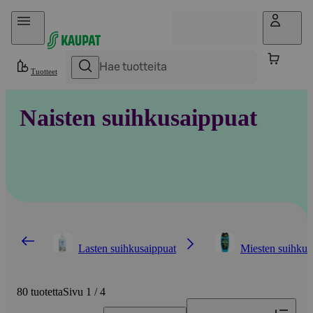
Hyppää sisältöön
Tuotteet
Naisten suihkusaippuat
Lasten suihkusaippuat
Miesten suihkus
80 tuotetta
Sivu 1 / 4