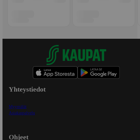
Yhteystiedot
Myymälät
Asiakaspalvelu
Ohjeet