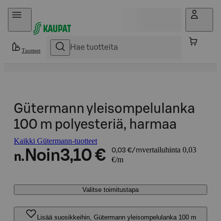
Hyppää sisältöön
Tuotteet
Gütermann yleisompelulanka
100 m polyesteriä, harmaa
Kaikki Gütermann-tuotteet
vertailuhinta 0,03
Noin
3,10 €
0,03 €/m
n.
€/m
Valitse toimitustapa
Lisää suosikkeihin, Gütermann yleisompelulanka 100 m