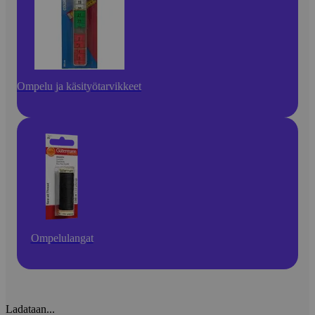
Ompelu ja käsityötarvikkeet
Ompelulangat
Ladataan...