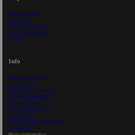
Ensitilaajan ohjeet
Näin maksat
Näin tilaat ja muokkaat
Kaikki ohjeet ja vinkit
In English
Info
S-Business yrityksille
Oiva-raportit
Osuuskauppojen yhteystiedot
Tilaus- ja toimitusehdot
Tietosuojakäytäntö
Palvelun käyttöehdot
Saavutettavuus
Mobiilisovelluksen saavutettavuus
Mainostajalle
Muuta evästeasetuksia