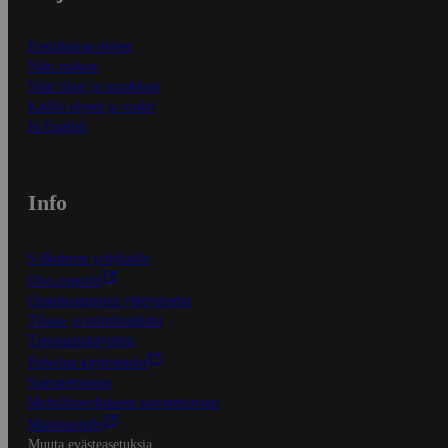
Ensitilaajan ohjeet
Näin maksat
Näin tilaat ja muokkaat
Kaikki ohjeet ja vinkit
In English
Info
S-Business yrityksille
Oiva-raportit
Osuuskauppojen yhteystiedot
Tilaus- ja toimitusehdot
Tietosuojakäytäntö
Palvelun käyttöehdot
Saavutettavuus
Mobiilisovelluksen saavutettavuus
Mainostajalle
Muuta evästeasetuksia