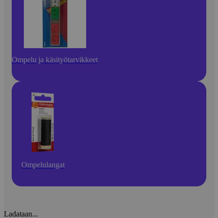
Ompelu ja käsityötarvikkeet
Ompelulangat
Ladataan...