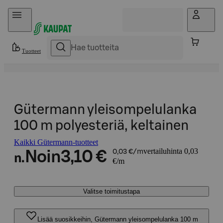
Hyppää sisältöön
Tuotteet
Gütermann yleisompelulanka
100 m polyesteriä, keltainen
Kaikki Gütermann-tuotteet
vertailuhinta 0,03
Noin
3,10 €
0,03 €/m
n.
€/m
Valitse toimitustapa
Lisää suosikkeihin, Gütermann yleisompelulanka 100 m