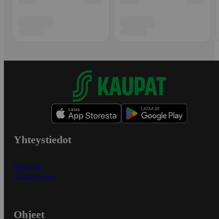
Yhteystiedot
Myymälät
Asiakaspalvelu
Ohjeet