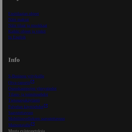
Ensitilaajan ohjeet
Näin maksat
Näin tilaat ja muokkaat
Kaikki ohjeet ja vinkit
In English
Info
S-Business yrityksille
Oiva-raportit
Osuuskauppojen yhteystiedot
Tilaus- ja toimitusehdot
Tietosuojakäytäntö
Palvelun käyttöehdot
Saavutettavuus
Mobiilisovelluksen saavutettavuus
Mainostajalle
Muuta evästeasetuksia