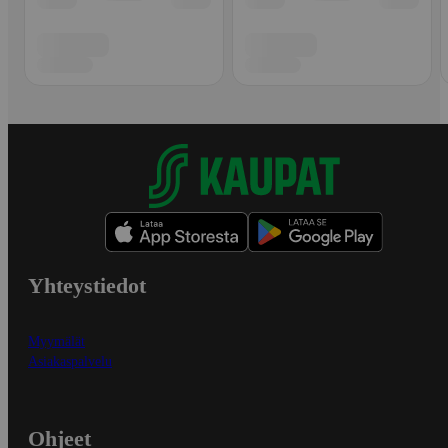
Yhteystiedot
Myymälät
Asiakaspalvelu
Ohjeet