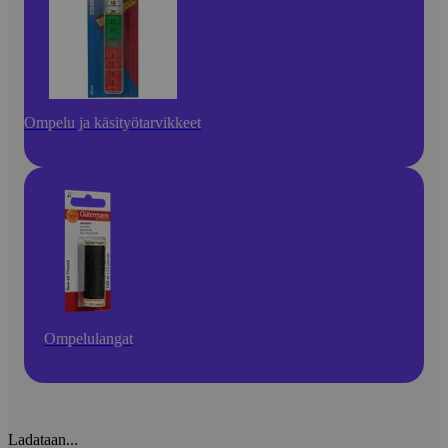
Ompelu ja käsityötarvikkeet
Ompelulangat
Ladataan...