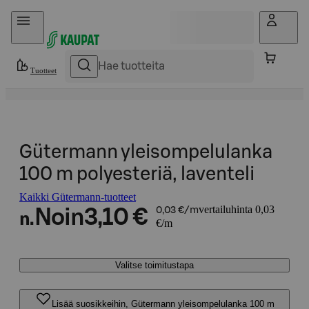
Hyppää sisältöön
Tuotteet
Gütermann yleisompelulanka
100 m polyesteriä, laventeli
Kaikki Gütermann-tuotteet
vertailuhinta 0,03
Noin
3,10 €
0,03 €/m
n.
€/m
Valitse toimitustapa
Lisää suosikkeihin, Gütermann yleisompelulanka 100 m