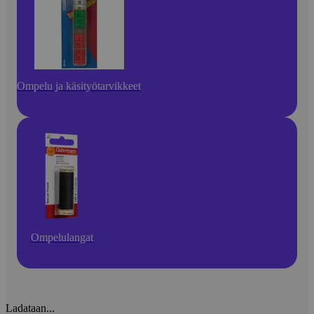
Ompelu ja käsityötarvikkeet
Ompelulangat
Ladataan...