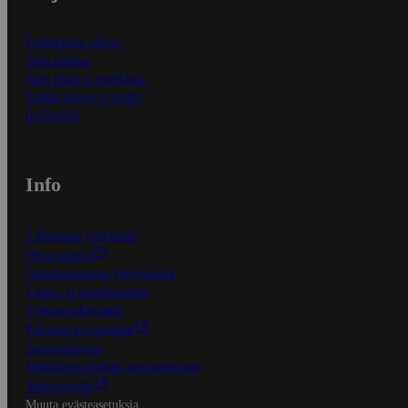
Ensitilaajan ohjeet
Näin maksat
Näin tilaat ja muokkaat
Kaikki ohjeet ja vinkit
In English
Info
S-Business yrityksille
Oiva-raportit
Osuuskauppojen yhteystiedot
Tilaus- ja toimitusehdot
Tietosuojakäytäntö
Palvelun käyttöehdot
Saavutettavuus
Mobiilisovelluksen saavutettavuus
Mainostajalle
Muuta evästeasetuksia