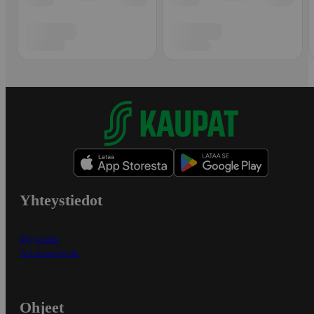
Yhteystiedot
Myymälät
Asiakaspalvelu
Ohjeet