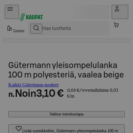
Hyppää sisältöön
Tuotteet
Gütermann yleisompelulanka
100 m polyesteriä, vaalea beige
Kaikki Gütermann-tuotteet
vertailuhinta 0,03
Noin
3,10 €
0,03 €/m
n.
€/m
Valitse toimitustapa
Lisää suosikkeihin, Gütermann yleisompelulanka 100 m