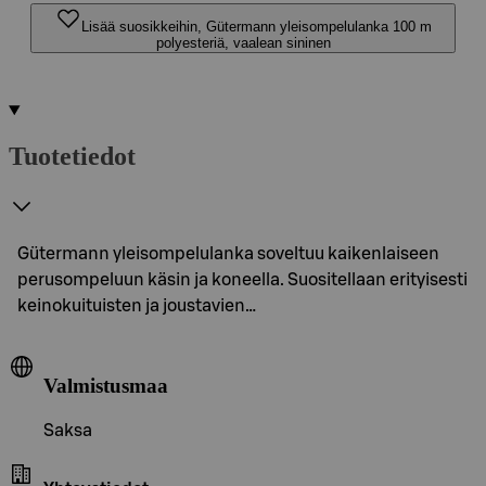
Lisää suosikkeihin, Gütermann yleisompelulanka 100 m
polyesteriä, vaalean sininen
Tuotetiedot
Gütermann yleisompelulanka soveltuu kaikenlaiseen
perusompeluun käsin ja koneella. Suositellaan erityisesti
keinokuituisten ja joustavien…
Valmistusmaa
Saksa