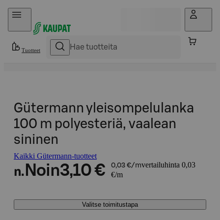
Hyppää sisältöön
Tuotteet
Gütermann yleisompelulanka
100 m polyesteriä, vaalean
sininen
Kaikki Gütermann-tuotteet
vertailuhinta 0,03
Noin
3,10 €
0,03 €/m
n.
€/m
Valitse toimitustapa