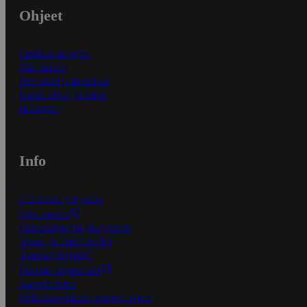
Ohjeet
Ensitilaajan ohjeet
Näin maksat
Näin tilaat ja muokkaat
Kaikki ohjeet ja vinkit
In English
Info
S-Business yrityksille
Oiva-raportit
Osuuskauppojen yhteystiedot
Tilaus- ja toimitusehdot
Tietosuojakäytäntö
Palvelun käyttöehdot
Saavutettavuus
Mobiilisovelluksen saavutettavuus