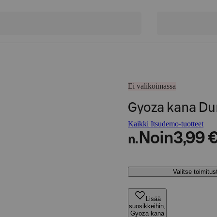
Ei valikoimassa
Gyoza kana Du
Kaikki Itsudemo-tuotteet
Noin
3,99 
n.
Valitse toimitu
Lisää
suosikkeihin,
Gyoza kana