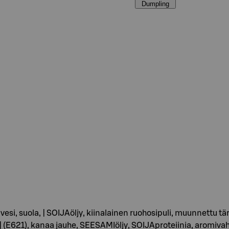
Dumpling
esi, suola, | SOIJAöljy, kiinalainen ruohosipuli, muunnettu tärkk
 (E621), kanaa jauhe, SEESAMIöljy, SOIJAproteiinia, aromivah