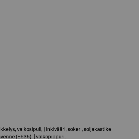
elys, valkosipuli, | inkivääri, sokeri, soijakastike
venne (E635), | valkopippuri.