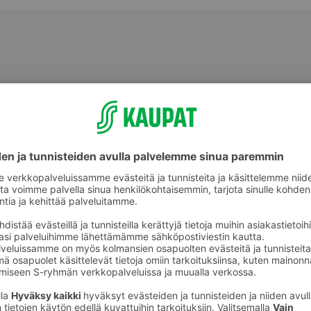
Valmiit ateriat ja aterian osat