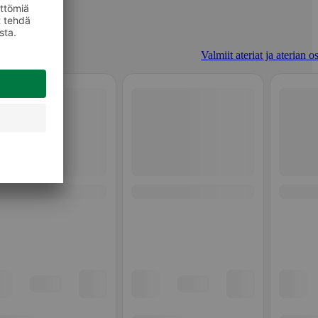
Valmiit ateriat ja aterian o