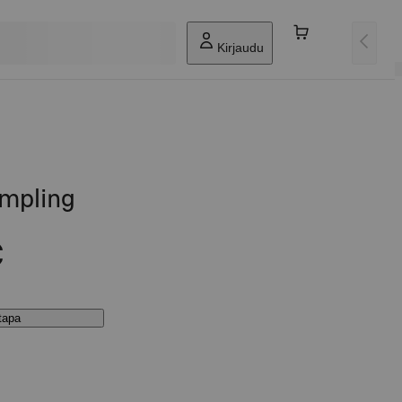
Kirjaudu
mpling
€
stapa