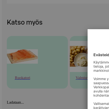
Katso myös
Ruokatori
Valmisruoka
Ladataan...