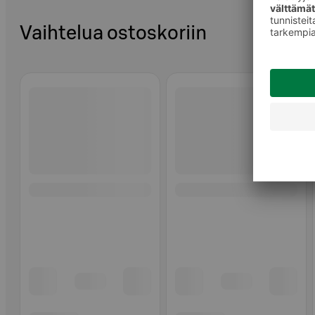
Vaihtelua ostoskoriin
Ohita listaus