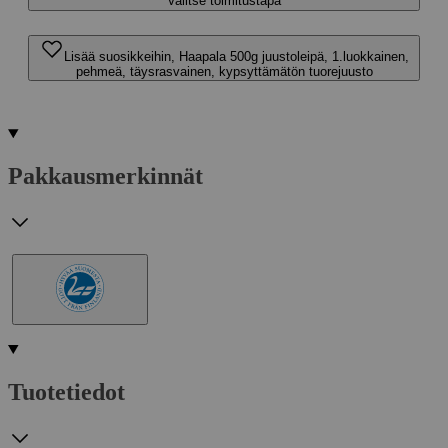
Valitse toimitustapa
Lisää suosikkeihin, Haapala 500g juustoleipä, 1.luokkainen,
pehmeä, täysrasvainen, kypsyttämätön tuorejuusto
Pakkausmerkinnät
Tuotetiedot