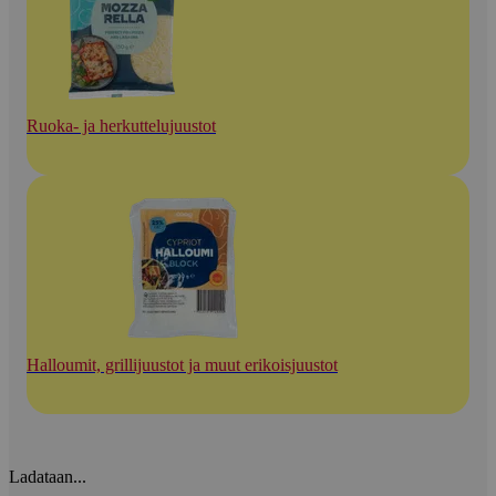
Ruoka- ja herkuttelujuustot
Halloumit, grillijuustot ja muut erikoisjuustot
Ladataan...