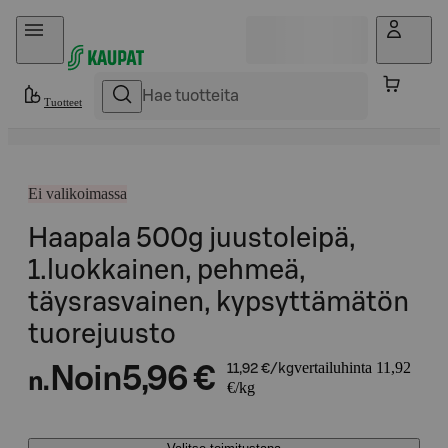
Hyppää sisältöön
Tuotteet
Ei valikoimassa
Haapala 500g juustoleipä,
1.luokkainen, pehmeä,
täysrasvainen, kypsyttämätön
tuorejuusto
vertailuhinta 11,92
Noin
5,96 €
11,92 €/kg
n.
€/kg