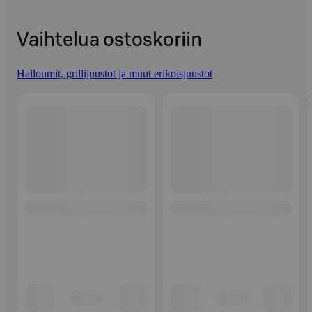
Vaihtelua ostoskoriin
Halloumit, grillijuustot ja muut erikoisjuustot
Ohita listaus