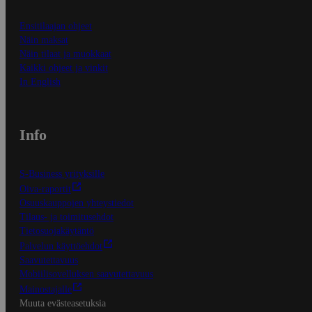
Ensitilaajan ohjeet
Näin maksat
Näin tilaat ja muokkaat
Kaikki ohjeet ja vinkit
In English
Info
S-Business yrityksille
Oiva-raportit
Osuuskauppojen yhteystiedot
Tilaus- ja toimitusehdot
Tietosuojakäytäntö
Palvelun käyttöehdot
Saavutettavuus
Mobiilisovelluksen saavutettavuus
Mainostajalle
Muuta evästeasetuksia