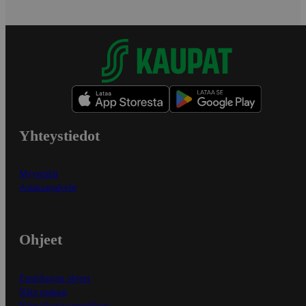
Yhteystiedot
Myymälät
Asiakaspalvelu
Ohjeet
Ensitilaajan ohjeet
Näin maksat
Näin tilaat ja muokkaat