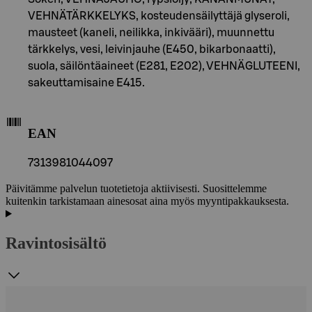
VEHNÄTÄRKKELYKS, kosteudensäilyttäjä glyseroli,
mausteet (kaneli, neilikka, inkivääri), muunnettu
tärkkelys, vesi, leivinjauhe (E450, bikarbonaatti),
suola, säilöntäaineet (E281, E202), VEHNÄGLUTEENI,
sakeuttamisaine E415.
EAN
7313981044097
Päivitämme palvelun tuotetietoja aktiivisesti. Suosittelemme
kuitenkin tarkistamaan ainesosat aina myös myyntipakkauksesta.
Ravintosisältö