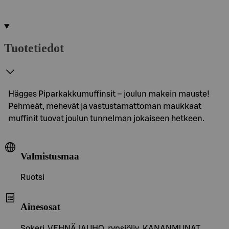
Tuotetiedot
Hägges Piparkakkumuffinsit – joulun makein mauste!
Pehmeät, mehevät ja vastustamattoman maukkaat
muffinit tuovat joulun tunnelman jokaiseen hetkeen.
Valmistusmaa
Ruotsi
Ainesosat
Sokeri, VEHNÄJAUHO, rypsiöljy, KANANMUNAT,