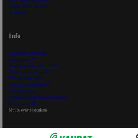
Kaikki ohjeet ja vinkit
In English
Info
S-Business yrityksille
Oiva-raportit
Osuuskauppojen yhteystiedot
Tilaus- ja toimitusehdot
Tietosuojakäytäntö
Palvelun käyttöehdot
Saavutettavuus
Mobiilisovelluksen saavutettavuus
Mainostajalle
Muuta evästeasetuksia
S-ryhmän palvelut