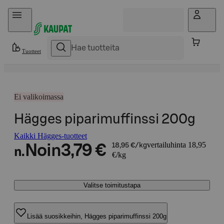
Hyppää sisältöön
Tuotteet
Ei valikoimassa
Hägges piparimuffinssi 200g
Kaikki Hägges-tuotteet
vertailuhinta 18,95
Noin
3,79 €
18,95 €/kg
n.
€/kg
Valitse toimitustapa
Lisää suosikkeihin, Hägges piparimuffinssi 200g