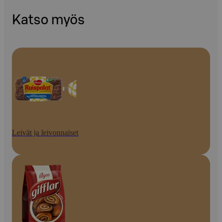
Katso myös
Leivät ja leivonnaiset