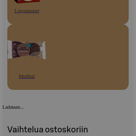
Leivonnaiset
Muffinit
Ladataan...
Vaihtelua ostoskoriin