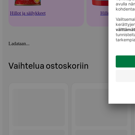
Hillot ja säilykkeet
Hillot
Ladataan...
Vaihtelua ostoskoriin
Ohita listaus