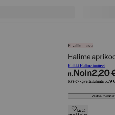
Ei valikoimassa
Halime aprikoo
Kaikki Halime-tuotteet
Noin
2,20 
n.
vertailuhinta 5,79 
5,79 €/kg
Valitse toimitu
Lisää
suosikkeihin,