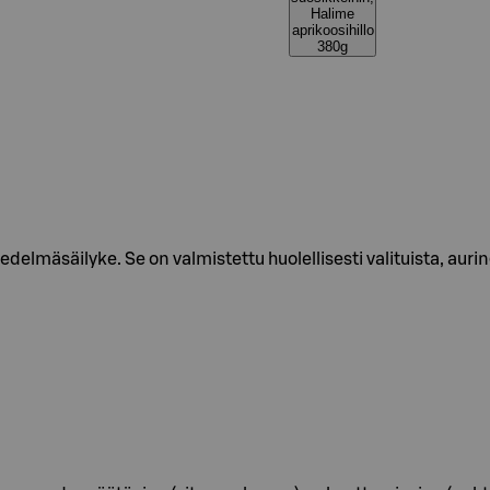
Halime
aprikoosihillo
380g
edelmäsäilyke. Se on valmistettu huolellisesti valituista, au