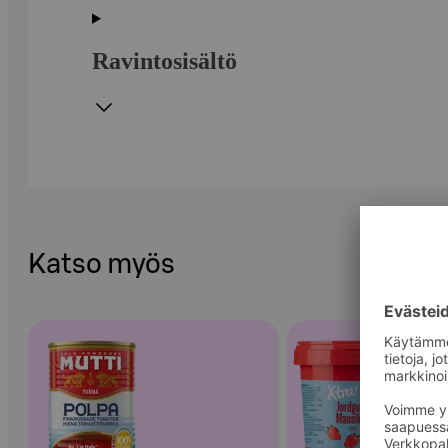
Ravintosisältö
Katso myös