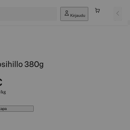
Kirjaudu
sihillo 380g
€
€/kg
stapa