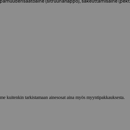
happamuudensäätöaine (sitruunahappo), sakeuttamisaine (pekti
lemme kuitenkin tarkistamaan ainesosat aina myös myyntipakkauksesta.