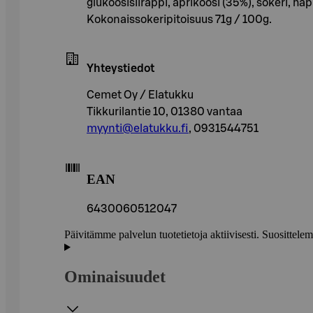
glukoosisiirappi, aprikoosi (35%), sokeri, 
Kokonaissokeripitoisuus 71g / 100g.
Yhteystiedot
Cemet Oy / Elatukku
Tikkurilantie 10, 01380 vantaa
myynti@elatukku.fi
, 0931544751
EAN
6430060512047
Päivitämme palvelun tuotetietoja aktiivisesti. Suositte
Ominaisuudet