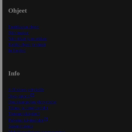
Ohjeet
Ensitilaajan ohjeet
Näin maksat
Näin tilaat ja muokkaat
Kaikki ohjeet ja vinkit
In English
Info
S-Business yrityksille
Oiva-raportit
Osuuskauppojen yhteystiedot
Tilaus- ja toimitusehdot
Tietosuojakäytäntö
Palvelun käyttöehdot
Saavutettavuus