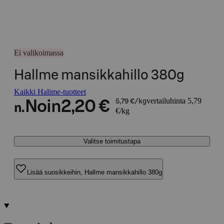
Ei valikoimassa
Hallme mansikkahillo 380g
Kaikki Halime-tuotteet
vertailuhinta 5,79
Noin
2,20 €
5,79 €/kg
n.
€/kg
Valitse toimitustapa
Lisää suosikkeihin, Hallme mansikkahillo 380g