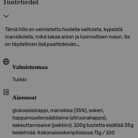
Tuotetiedot
Tämä hillo on valmistettu huolella valituista, kypsistä
mansikoista, mikä takaa aidon ja luonnollisen maun. Se
on täydellinen lisä paahtoleivän…
Valmistusmaa
Turkki
Ainesosat
glukoosisiirappi, mansikka (35%), sokeri,
happamuudensäätöaine (sitruunahappo),
sakeuttamisaine (pektiini). 100g tuotetta sisältää 35g
hedelmää. Kokonaissokeripitoisuus 71g / 100