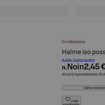
Ei valikoimassa
Halme iso po
Kaikki Halme-tuotteet
Noin
2,45 
n.
vertailuhinta 20,
20,42 €/kg
Valitse toimitu
Lisää
suosikkeihin,