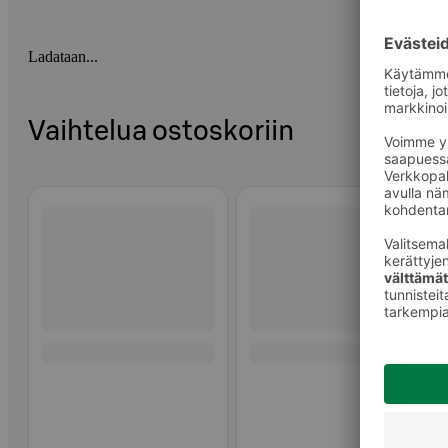
Ladataan...
Vaihtelua ostoskoriin
Ohita listaus