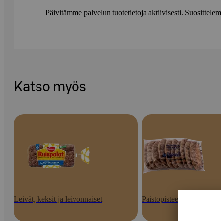
Päivitämme palvelun tuotetietoja aktiivisesti. Suositte
Katso myös
Leivät, keksit ja leivonnaiset
Paistopisteen tuotteet