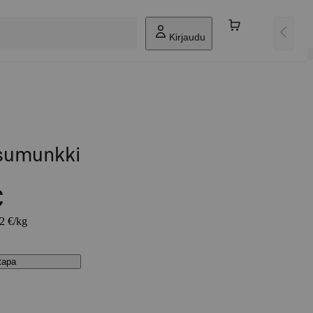
Kirjaudu
ssumunkki
€
42 €/kg
stapa