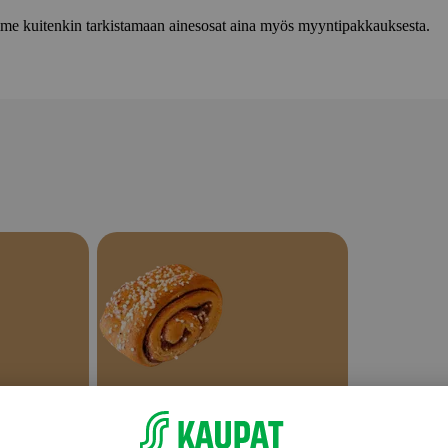
lemme kuitenkin tarkistamaan ainesosat aina myös myyntipakkauksesta.
Makeat leivonnaiset