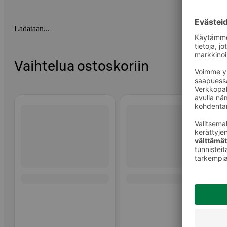
Ladataan...
Vaihtelua ostoskoriin
Ohita listaus