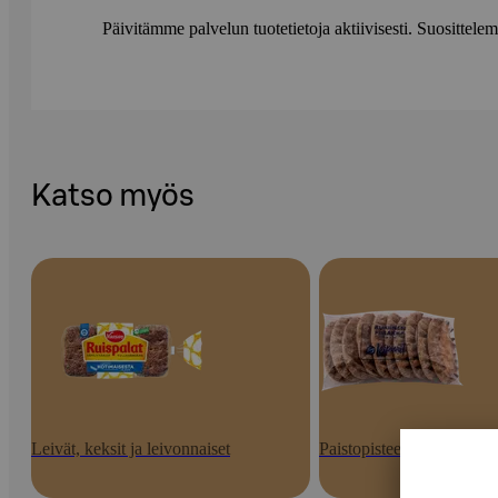
Päivitämme palvelun tuotetietoja aktiivisesti. Suositte
Katso myös
Leivät, keksit ja leivonnaiset
Paistopisteen tuotteet