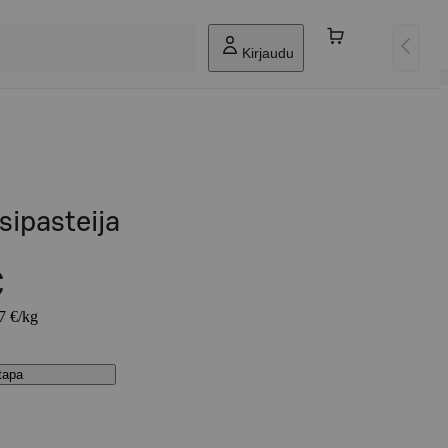
Kirjaudu
sipasteija
€
67 €/kg
stapa