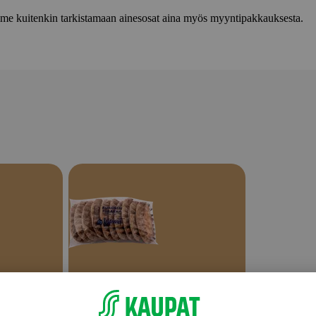
lemme kuitenkin tarkistamaan ainesosat aina myös myyntipakkauksesta.
Välipalatuotteet