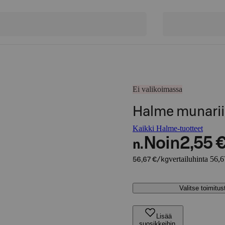
Ei valikoimassa
Halme munarii
Kaikki Halme-tuotteet
Noin
2,55 
n.
vertailuhinta 56,
56,67 €/kg
Valitse toimitu
Lisää
suosikkeihin,