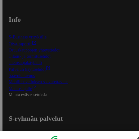
Info
S-Business yrityksille
Oiva-raportit
Osuuskauppojen yhteystiedot
Tilaus- ja toimitusehdot
Tietosuojakäytäntö
Palvelun käyttöehdot
Saavutettavuus
Mobiilisovelluksen saavutettavuus
Mainostajalle
Muuta evästeasetuksia
S-ryhmän palvelut
S-ryhmä