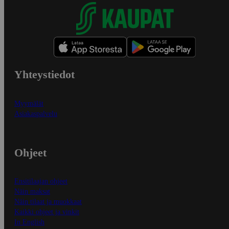
Yhteystiedot
Myymälät
Asiakaspalvelu
Ohjeet
Ensitilaajan ohjeet
Näin maksat
Näin tilaat ja muokkaat
Kaikki ohjeet ja vinkit
In English