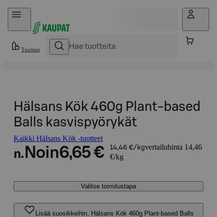
Hyppää sisältöön
Tuotteet
Hälsans Kök 460g Plant-based
Balls kasvispyörykät
Kaikki Hälsans Kök -tuotteet
vertailuhinta 14,46
Noin
6,65 €
14,46 €/kg
n.
€/kg
Valitse toimitustapa
Lisää suosikkeihin, Hälsans Kök 460g Plant-based Balls