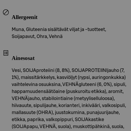
Allergeenit
Muna, Gluteenia sisältävät viljat ja -tuotteet,
Soijapavut, Ohra, Vehnä
Ainesosat
Vesi, SOIJAproteiini (8, 8%), SOIJAPROTEIINIjauho (7,
1%), maissitärkkelys, kasviöljyt (rypsi, auringonkukka)
vaihtelevina osuuksina, VEHNÄgluteeni (6, 0%), sipuli,
happamuudensäätöaine (puskuroitu etikka), aromit,
VEHNÄjauho, stabilointiaine (metyyliselluloosa),
hiivauute, sipulijauhe, korianteri, inkivääri, valkosipuli,
mallasuute (OHRA), juustokumina, punajuurijauhe,
etikka, paprika, valkopippuri, SOIJAkastike
(SOIJApapu, VEHNÄ, suola), muskottipähkinä, suola,