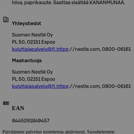
hiiva, paprikauute. Saattaa sisältää KANANMUNAA.
Yhteystiedot
Suomen Nestlé Oy
PL 50, 02151 Espoo
kuluttajapalvelu@fi.https
://nestle.com, 0800-06161
Maahantuoja
Suomen Nestlé Oy
PL 50, 02151 Espoo
kuluttajapalvelu@fi.https
://nestle.com, 0800-06161
EAN
8445291849457
Päivitämme palvelun tuotetietoja aktiivisesti. Suosittelemme