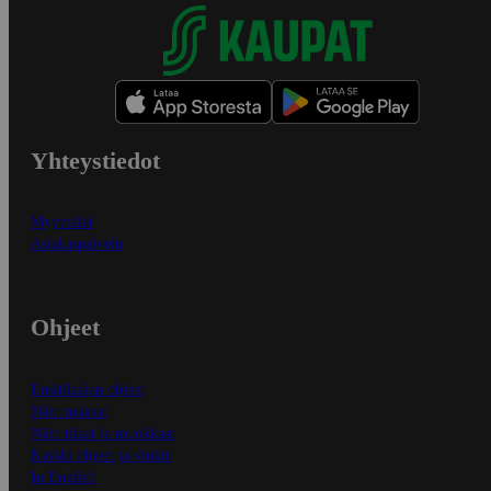
Yhteystiedot
Myymälät
Asiakaspalvelu
Ohjeet
Ensitilaajan ohjeet
Näin maksat
Näin tilaat ja muokkaat
Kaikki ohjeet ja vinkit
In English