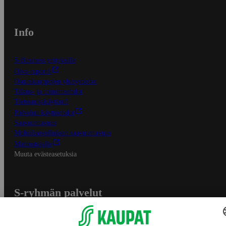
Info
S-Business yrityksille
Oiva-raportit
Osuuskauppojen yhteystiedot
Tilaus- ja toimitusehdot
Tietosuojakäytäntö
Palvelun käyttöehdot
Saavutettavuus
Mobiilisovelluksen saavutettavuus
Mainostajalle
Muuta evästeasetuksia
S-ryhmän palvelut
S-ryhmä