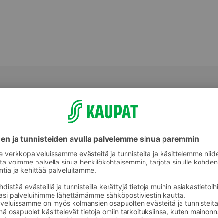
Valmiit ateriat ja aterian osat