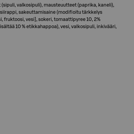
ipuli, valkosipuli), mausteuutteet (paprika, kaneli),
isiirappi, sakeuttamisaine (modifioitu tärkkelys
, fruktoosi, vesi], sokeri, tomaattipyree 10, 2%
sältää 10 % etikkahappoa), vesi, valkosipuli, inkivääri,