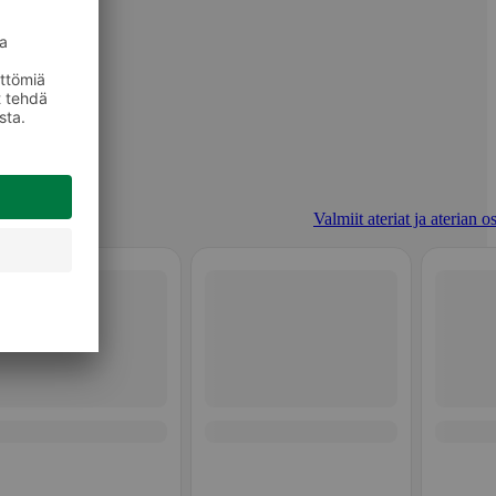
Valmiit ateriat ja aterian o