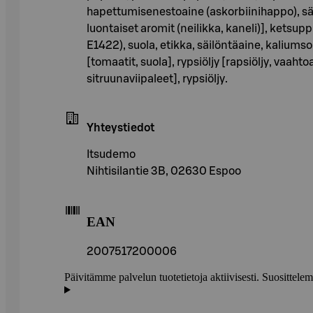
hapettumisenestoaine (askorbiinihappo), säil
luontaiset aromit (neilikka, kaneli)], ketsup
E1422), suola, etikka, säilöntäaine, kaliumsor
[tomaatit, suola], rypsiöljy [rapsiöljy, vaaht
sitruunaviipaleet], rypsiöljy.
Yhteystiedot
Itsudemo
Nihtisilantie 3B, 02630 Espoo
EAN
2007517200006
Päivitämme palvelun tuotetietoja aktiivisesti. Suositte