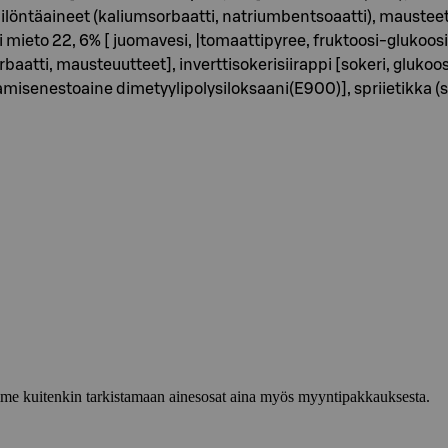
öntäaineet (kaliumsorbaatti, natriumbentsoaatti), mausteet (s
pi mieto 22, 6% [ juomavesi, |tomaattipyree, fruktoosi-glukoos
baatti, mausteuutteet], inverttisokerisiirappi [sokeri, glukoosi
oamisenestoaine dimetyylipolysiloksaani(E900)], spriietikka (si
lemme kuitenkin tarkistamaan ainesosat aina myös myyntipakkauksesta.