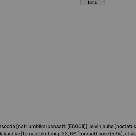
kana
ooda [natriumbikarbonaatti (E500ii)], leivinjauhe [nostatusai
äkastike [tomaattiketchup 22, 6% [tomaattisose (52%), etikka