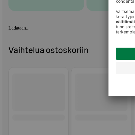
Ladataan...
Vaihtelua ostoskoriin
Ohita listaus