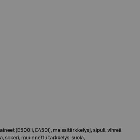
neet (E500ii, E450i), maissitärkkelys], sipuli, vihreä
, sokeri, muunnettu tärkkelys, suola,