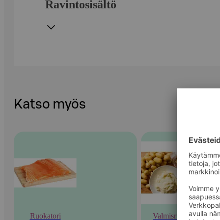
Ravintosisältö
Katso myös
Ruokatori
Valmisruoka