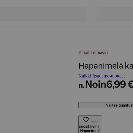
Ei valikoimassa
Hapanimelä k
Kaikki Itsudemo-tuotteet
Noin
6,99 
n.
Valitse toimitu
Lisää
suosikkeihin,
Hapanimelä