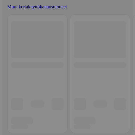
Muut kertakäyttökattaustuotteet
Ohita listaus