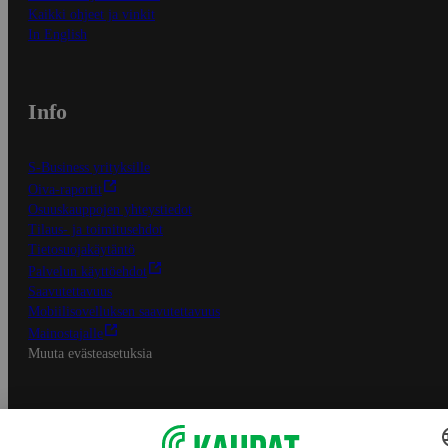
Kaikki ohjeet ja vinkit
In English
Info
S-Business yrityksille
Oiva-raportit
Osuuskauppojen yhteystiedot
Tilaus- ja toimitusehdot
Tietosuojakäytäntö
Palvelun käyttöehdot
Saavutettavuus
Mobiilisovelluksen saavutettavuus
Mainostajalle
Muuta evästeasetuksia
S-ryhmän palvelut