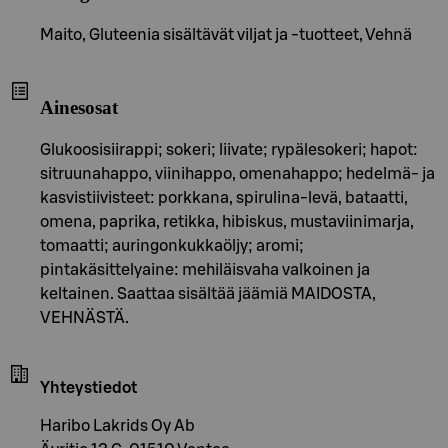
Maito, Gluteenia sisältävät viljat ja -tuotteet, Vehnä
Ainesosat
Glukoosisiirappi; sokeri; liivate; rypälesokeri; hapot:
sitruunahappo, viinihappo, omenahappo; hedelmä- ja
kasvistiivisteet: porkkana, spirulina-levä, bataatti,
omena, paprika, retikka, hibiskus, mustaviinimarja,
tomaatti; auringonkukkaöljy; aromi;
pintakäsittelyaine: mehiläisvaha valkoinen ja
keltainen. Saattaa sisältää jäämiä MAIDOSTA,
VEHNÄSTÄ.
Yhteystiedot
Haribo Lakrids Oy Ab