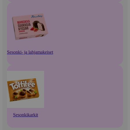
Sesonki- ja lahjamakeiset
Sesonkikarkit