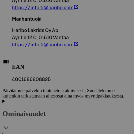
Äyritie 12 C, 01510 Vantaa
https://info.fi@haribo.com
Maahantuoja
Haribo Lakrids Oy Ab
Äyritie 12 C, 01510 Vantaa
https://info.fi@haribo.com
EAN
4001686808825
Päivitämme palvelun tuotetietoja aktiivisesti. Suosittelemme
kuitenkin tarkistamaan ainesosat aina myös myyntipakkauksesta.
Ominaisuudet