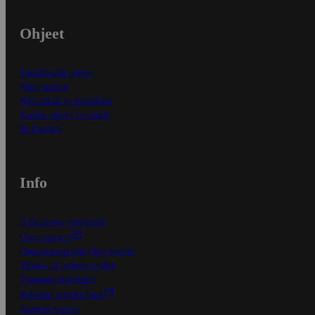
Ohjeet
Ensitilaajan ohjeet
Näin maksat
Näin tilaat ja muokkaat
Kaikki ohjeet ja vinkit
In English
Info
S-Business yrityksille
Oiva-raportit
Osuuskauppojen yhteystiedot
Tilaus- ja toimitusehdot
Tietosuojakäytäntö
Palvelun käyttöehdot
Saavutettavuus