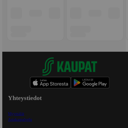
Yhteystiedot
Myymälät
Asiakaspalvelu