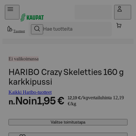
Hyppää sisältöön
Tuotteet
Ei valikoimassa
HARIBO Crazy Skeletties 160 g
karkkipussi
Kaikki Haribo-tuotteet
vertailuhinta 12,19
Noin
1,95 €
12,19 €/kg
n.
€/kg
Valitse toimitustapa