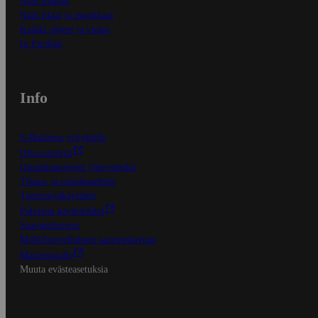
Näin maksat
Näin tilaat ja muokkaat
Kaikki ohjeet ja vinkit
In English
Info
S-Business yrityksille
Oiva-raportit
Osuuskauppojen yhteystiedot
Tilaus- ja toimitusehdot
Tietosuojakäytäntö
Palvelun käyttöehdot
Saavutettavuus
Mobiilisovelluksen saavutettavuus
Mainostajalle
Muuta evästeasetuksia