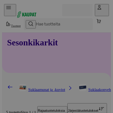
Hyppää sisältöön
Tuotteet
Sesonkikarkit
Suklaamunat ja -kuviot
Suklaakonvehd
Rajaa
tuotetuloksia
Järjestä
tuotetulokset
5 tuotetta
Sivu 1 / 1