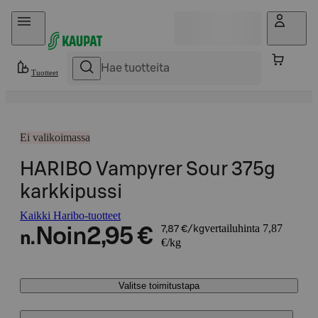
Hyppää sisältöön
Tuotteet
Ei valikoimassa
HARIBO Vampyrer Sour 375g
karkkipussi
Kaikki Haribo-tuotteet
vertailuhinta 7,87
Noin
2,95 €
7,87 €/kg
n.
€/kg
Valitse toimitustapa