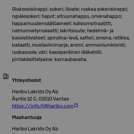
Glukoosisiirappi; sokeri; liivate; ruskea sokerisiirappi;
rypälesokeri; hapot: sitruunahappo, omenahappo;
happamuudensäätöaineet: kalsiumsitraatitti,
natriumvetymalaatti; lakritsiuute; hedelmä- ja
kasvistiivisteet: spirulina-levä, saflori, omena, retikka,
bataatti, mustaviinimarja; aromi; ammoniumkloridi;
ruokasuola; väri: kasviperäinen lääkehiili;
pintakäsittelyaine: karnaubavaha.
Yhteystiedot
Haribo Lakrids Oy Ab
Äyritie 12 C, 01510 Vantaa
https://info.fi@haribo.com
Maahantuoja
Haribo Lakrids Oy Ab