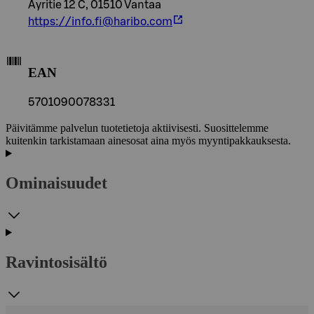
Äyritie 12 C, 01510 Vantaa
https://info.fi@haribo.com
EAN
5701090078331
Päivitämme palvelun tuotetietoja aktiivisesti. Suosittelemme
kuitenkin tarkistamaan ainesosat aina myös myyntipakkauksesta.
Ominaisuudet
Ravintosisältö