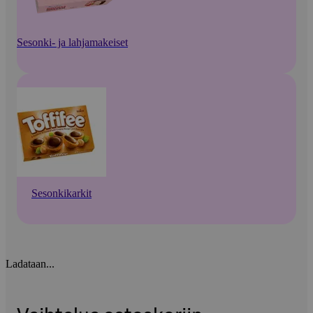
Sesonki- ja lahjamakeiset
Sesonkikarkit
Ladataan...