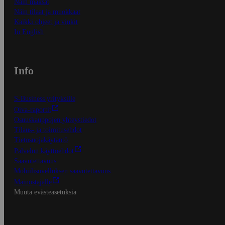
Näin maksat
Näin tilaat ja muokkaat
Kaikki ohjeet ja vinkit
In English
Info
S-Business yrityksille
Oiva-raportit
Osuuskauppojen yhteystiedot
Tilaus- ja toimitusehdot
Tietosuojakäytäntö
Palvelun käyttöehdot
Saavutettavuus
Mobiilisovelluksen saavutettavuus
Mainostajalle
Muuta evästeasetuksia