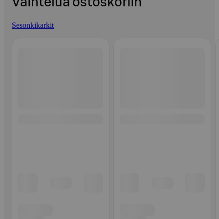
Vaihtelua ostoskoriin
Sesonkikarkit
Ohita listaus