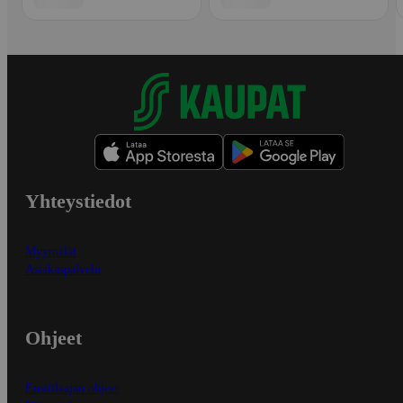
Yhteystiedot
Myymälät
Asiakaspalvelu
Ohjeet
Ensitilaajan ohjeet