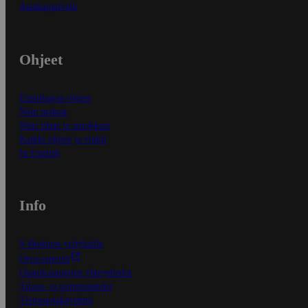
Asiakaspalvelu
Ohjeet
Ensitilaajan ohjeet
Näin maksat
Näin tilaat ja muokkaat
Kaikki ohjeet ja vinkit
In English
Info
S-Business yrityksille
Oiva-raportit
Osuuskauppojen yhteystiedot
Tilaus- ja toimitusehdot
Tietosuojakäytäntö