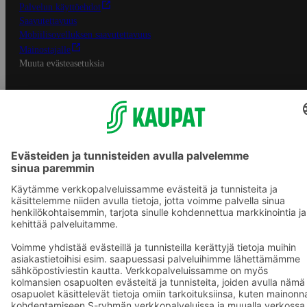
Palvelun käyttöehdot
Saavutettavuus
Mobiilisovelluksen saavutettavuus
Mainostajalle
Muuta evästeasetuksia
S-ryhmän palvelut
S-ryhmä
Asiakasomistajuus
Yhteishyvä Ruoka -sovellus
S-ostoslista -sovellus
Prisma.fi
Sokos.fi
S-Pankki
Yhteishyvä
Sokos Hotels
Raflaamo