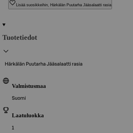
Lisää suosikkeihin, Härkälän Puutarha Jääsalaatti rasia
Tuotetiedot
Härkälän Puutarha Jääsalaatti rasia
Valmistusmaa
Suomi
Laatuluokka
1