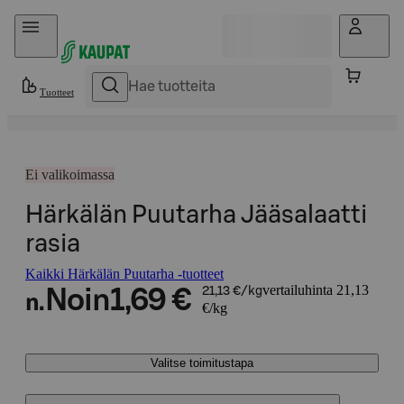
Hyppää sisältöön
Tuotteet
Ei valikoimassa
Härkälän Puutarha Jääsalaatti
rasia
Kaikki Härkälän Puutarha -tuotteet
vertailuhinta 21,13
Noin
1,69 €
21,13 €/kg
n.
€/kg
Valitse toimitustapa