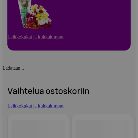
Leikkokukat ja kukkakimput
Ladataan...
Vaihtelua ostoskoriin
Leikkokukat ja kukkakimput
Ohita listaus