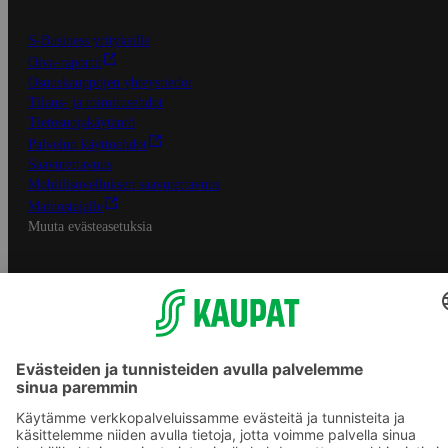
S-Business yrityksille
Oiva-raportit
Osuuskauppojen yhteystiedot
Tilaus- ja toimitusehdot
Tietosuojakäytäntö
Palvelun käyttöehdot
Saavutettavuus
Mobiilisovelluksen saavutettavuus
Mainostajalle
Muuta evästeasetuksia
S-ryhmän palvelut
S-ryhmä
Asiakasomistajuus
Yhteishyvä Ruoka -sovellus
S-ostoslista -sovellus