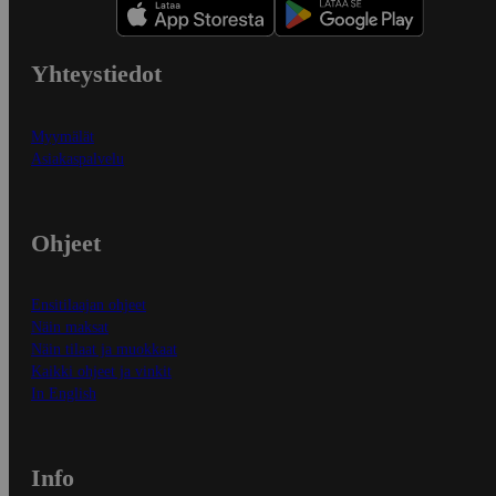
Yhteystiedot
Myymälät
Asiakaspalvelu
Ohjeet
Ensitilaajan ohjeet
Näin maksat
Näin tilaat ja muokkaat
Kaikki ohjeet ja vinkit
In English
Info