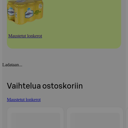
Maustetut lonkerot
Ladataan...
Vaihtelua ostoskoriin
Maustetut lonkerot
Ohita listaus