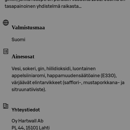
tasapainoinen yhdistelmä raikasta…
Valmistusmaa
Suomi
Ainesosat
Vesi, sokeri, gin, hiilidioksidi, luontainen
appelsiiniaromi, happamuudensäätöaine (E330),
värjäävät elintarvikkeet (safflori-, mustaporkkana- ja
sitruunatiiviste).
Yhteystiedot
Oy Hartwall Ab
PL 44, 15101 Lahti