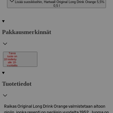
Lisää suosikkeihin, Hartwall Original Long Drink Orange 5,5%
0,5 l
Pakkausmerkinnät
Tämä
tuote on
18
kielletty
alle 18-
vuotiailta
Tuotetiedot
Raikas Original Long Drink Orange valmistetaan aitoon
giniin, jonka resepti on peräisin vuodelta 1952. Juoma on