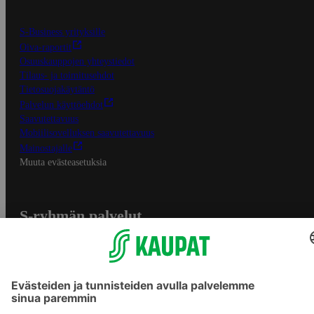
S-Business yrityksille
Oiva-raportit
Osuuskauppojen yhteystiedot
Tilaus- ja toimitusehdot
Tietosuojakäytäntö
Palvelun käyttöehdot
Saavutettavuus
Mobiilisovelluksen saavutettavuus
Mainostajalle
Muuta evästeasetuksia
S-ryhmän palvelut
S-ryhmä
Asiakasomistajuus
Yhteishyvä Ruoka -sovellus
S-ostoslista -sovellus