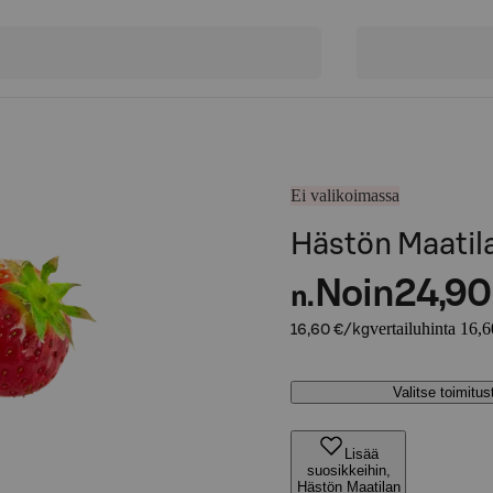
Ei valikoimassa
Hästön Maatila
Noin
24,90
n.
vertailuhinta 16,
16,60 €/kg
Valitse toimitu
Lisää
suosikkeihin,
Hästön Maatilan