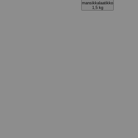
mansikkalaatikko
1,5 kg