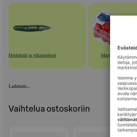
Hedelmät ja vihannekset
Marjat
Ladataan...
Vaihtelua ostoskoriin
Ohita listaus