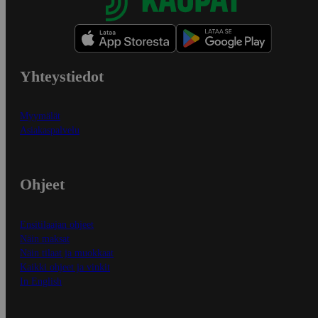
Yhteystiedot
Myymälät
Asiakaspalvelu
Ohjeet
Ensitilaajan ohjeet
Näin maksat
Näin tilaat ja muokkaat
Kaikki ohjeet ja vinkit
In English