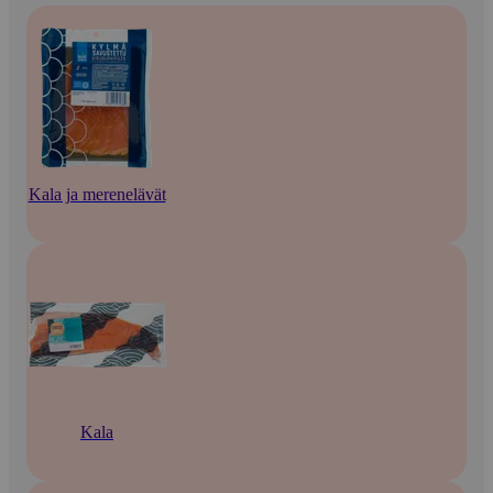
Kala ja merenelävät
Kala