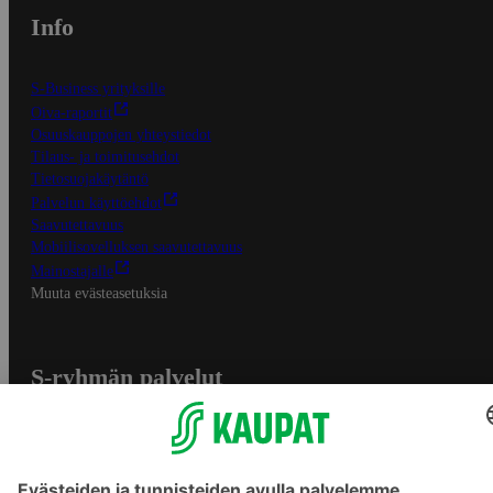
Info
S-Business yrityksille
Oiva-raportit
Osuuskauppojen yhteystiedot
Tilaus- ja toimitusehdot
Tietosuojakäytäntö
Palvelun käyttöehdot
Saavutettavuus
Mobiilisovelluksen saavutettavuus
Mainostajalle
Muuta evästeasetuksia
S-ryhmän palvelut
S-ryhmä
Asiakasomistajuus
Yhteishyvä Ruoka -sovellus