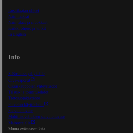
Ensitilaajan ohjeet
Näin maksat
Näin tilaat ja muokkaat
Kaikki ohjeet ja vinkit
In English
Info
S-Business yrityksille
Oiva-raportit
Osuuskauppojen yhteystiedot
Tilaus- ja toimitusehdot
Tietosuojakäytäntö
Palvelun käyttöehdot
Saavutettavuus
Mobiilisovelluksen saavutettavuus
Mainostajalle
Muuta evästeasetuksia