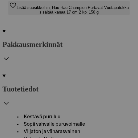
Lisää suosikkeihin, Hau-Hau Champion Purtavat Vuotapatukka
sisältää kanaa 17 cm 2 kpl 150 g
Pakkausmerkinnät
Tuotetiedot
Kestävä puruluu
Sopii vahvalle puruvoimalle
Viljaton ja vähärasvainen