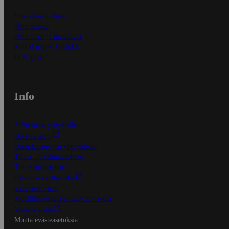
Ensitilaajan ohjeet
Näin maksat
Näin tilaat ja muokkaat
Kaikki ohjeet ja vinkit
In English
Info
S-Business yrityksille
Oiva-raportit
Osuuskauppojen yhteystiedot
Tilaus- ja toimitusehdot
Tietosuojakäytäntö
Palvelun käyttöehdot
Saavutettavuus
Mobiilisovelluksen saavutettavuus
Mainostajalle
Muuta evästeasetuksia