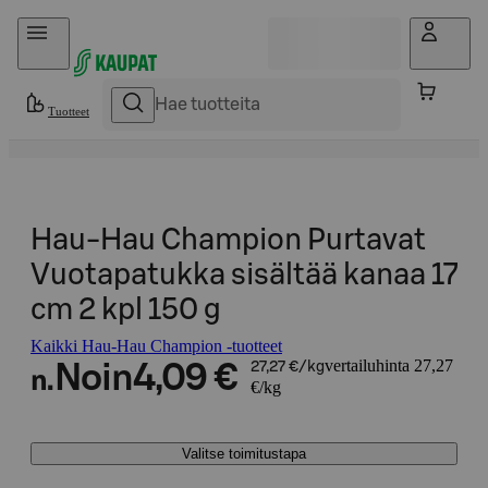
Hyppää sisältöön
Tuotteet
Hau-Hau Champion Purtavat
Vuotapatukka sisältää kanaa 17
cm 2 kpl 150 g
Kaikki Hau-Hau Champion -tuotteet
vertailuhinta 27,27
Noin
4,09 €
27,27 €/kg
n.
€/kg
Valitse toimitustapa