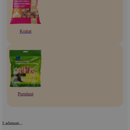
Koirat
Puruluut
Ladataan...