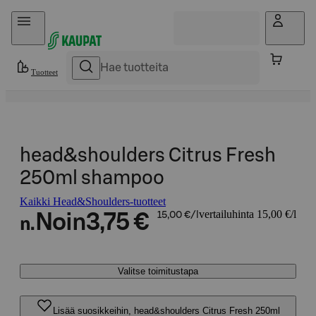
Hyppää sisältöön
Tuotteet
head&shoulders Citrus Fresh
250ml shampoo
Kaikki Head&Shoulders-tuotteet
vertailuhinta 15,00 €/l
Noin
3,75 €
15,00 €/l
n.
Valitse toimitustapa
Lisää suosikkeihin, head&shoulders Citrus Fresh 250ml