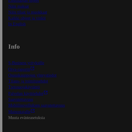
Ensitilaajan ohjeet
Näin maksat
Näin tilaat ja muokkaat
Kaikki ohjeet ja vinkit
In English
Info
S-Business yrityksille
Oiva-raportit
Osuuskauppojen yhteystiedot
Tilaus- ja toimitusehdot
Tietosuojakäytäntö
Palvelun käyttöehdot
Saavutettavuus
Mobiilisovelluksen saavutettavuus
Mainostajalle
Muuta evästeasetuksia