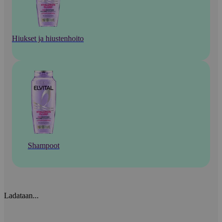
Hiukset ja hiustenhoito
Shampoot
Ladataan...