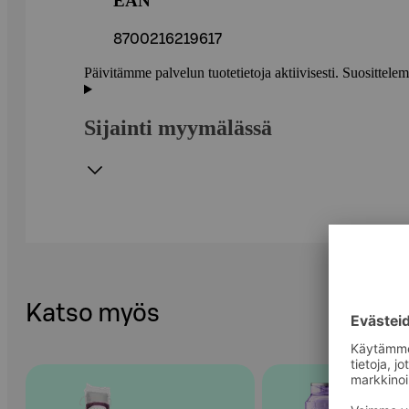
EAN
8700216219617
Päivitämme palvelun tuotetietoja aktiivisesti. Suositte
Sijainti myymälässä
Katso myös