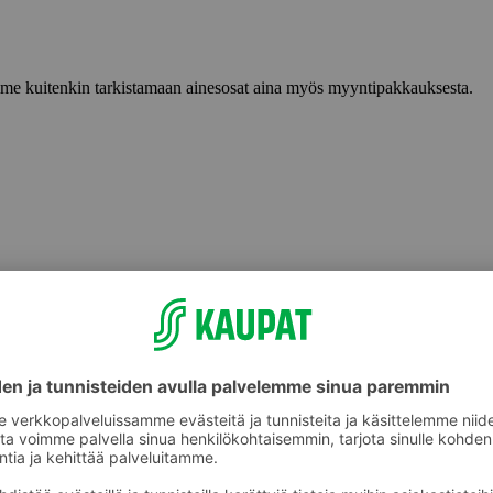
lemme kuitenkin tarkistamaan ainesosat aina myös myyntipakkauksesta.