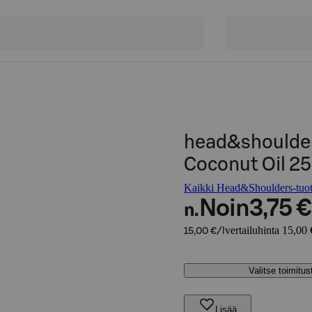
head&shoulder
Coconut Oil 
Kaikki Head&Shoulders-tuot
Noin
3,75 €
n.
vertailuhinta 15,00 
15,00 €/l
Valitse toimitu
Lisää