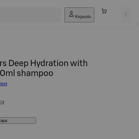
Kirjaudu
s Deep Hydration with
250ml shampoo
teet
€/l
stapa