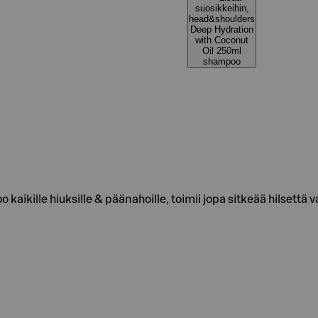
suosikkeihin,
head&shoulders
Deep Hydration
with Coconut
Oil 250ml
shampoo
ikille hiuksille & päänahoille, toimii jopa sitkeää hilsettä v