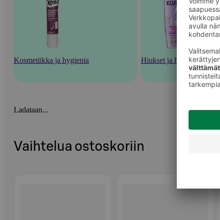
Kosmetiikka ja hygienia
Hiukset ja hiustenhoito
Ladataan...
Vaihtelua ostoskoriin
Ohita listaus