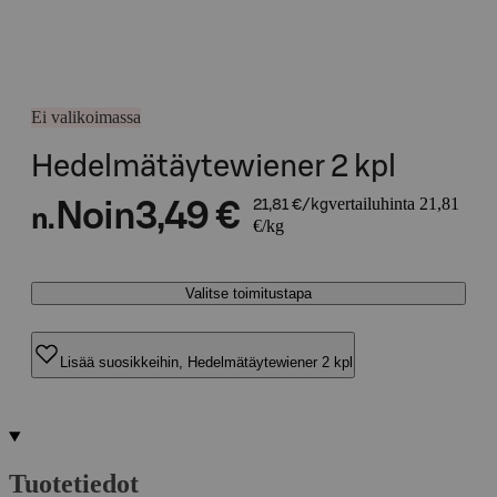
Ei valikoimassa
Hedelmätäytewiener 2 kpl
vertailuhinta 21,81
Noin
3,49 €
21,81 €/kg
n.
€/kg
Valitse toimitustapa
Lisää suosikkeihin, Hedelmätäytewiener 2 kpl
Tuotetiedot