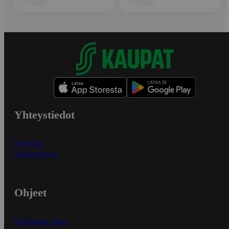
Yhteystiedot
Myymälät
Asiakaspalvelu
Ohjeet
Ensitilaajan ohjeet