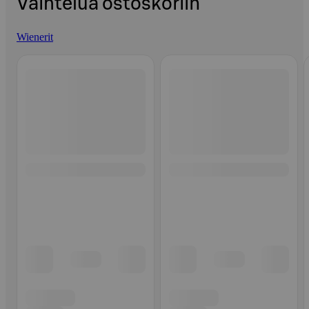
Vaihtelua ostoskoriin
Wienerit
Ohita listaus