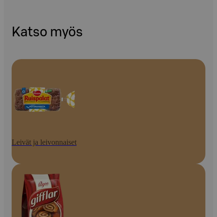
Katso myös
Leivät ja leivonnaiset