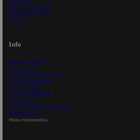
Näin maksat
Näin tilaat ja muokkaat
Kaikki ohjeet ja vinkit
In English
Info
S-Business yrityksille
Oiva-raportit
Osuuskauppojen yhteystiedot
Tilaus- ja toimitusehdot
Tietosuojakäytäntö
Palvelun käyttöehdot
Saavutettavuus
Mobiilisovelluksen saavutettavuus
Mainostajalle
Muuta evästeasetuksia