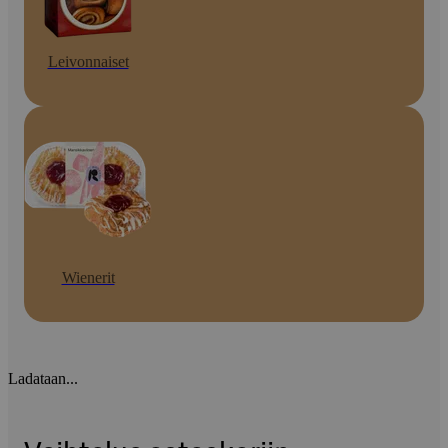
Leivonnaiset
Wienerit
Ladataan...