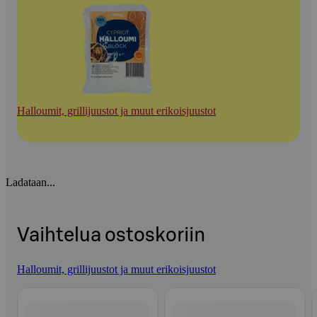
Halloumit, grillijuustot ja muut erikoisjuustot
Ladataan...
Vaihtelua ostoskoriin
Halloumit, grillijuustot ja muut erikoisjuustot
Ohita listaus