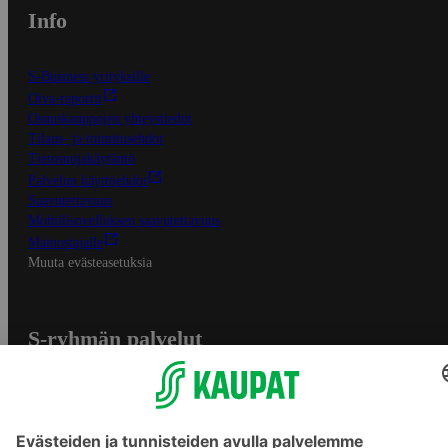
Info
S-Business yrityksille
Oiva-raportit
Osuuskauppojen yhteystiedot
Tilaus- ja toimitusehdot
Tietosuojakäytäntö
Palvelun käyttöehdot
Saavutettavuus
Mobiilisovelluksen saavutettavuus
Mainostajalle
Muuta evästeasetuksia
S-ryhmän palvelut
S-ryhmä
Asiakasomistajuus
Yhteishyvä Ruoka -sovellus