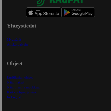
Yhteystiedot
Myymälät
Asiakaspalvelu
Ohjeet
Ensitilaajan ohjeet
Näin maksat
Näin tilaat ja muokkaat
Kaikki ohjeet ja vinkit
In English