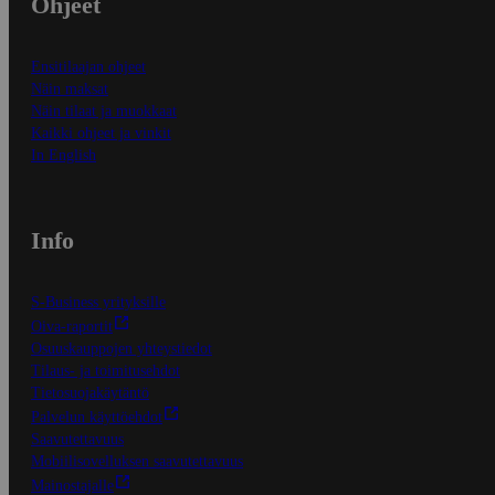
Ohjeet
Ensitilaajan ohjeet
Näin maksat
Näin tilaat ja muokkaat
Kaikki ohjeet ja vinkit
In English
Info
S-Business yrityksille
Oiva-raportit
Osuuskauppojen yhteystiedot
Tilaus- ja toimitusehdot
Tietosuojakäytäntö
Palvelun käyttöehdot
Saavutettavuus
Mobiilisovelluksen saavutettavuus
Mainostajalle