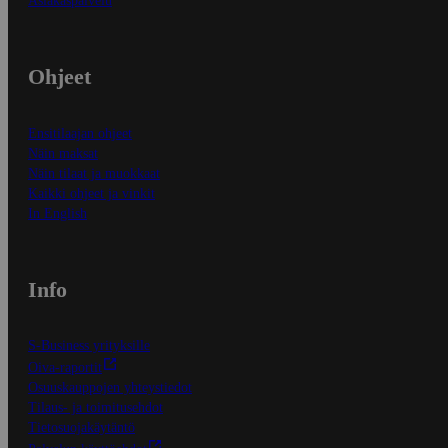
Asiakaspalvelu
Ohjeet
Ensitilaajan ohjeet
Näin maksat
Näin tilaat ja muokkaat
Kaikki ohjeet ja vinkit
In English
Info
S-Business yrityksille
Oiva-raportit
Osuuskauppojen yhteystiedot
Tilaus- ja toimitusehdot
Tietosuojakäytäntö