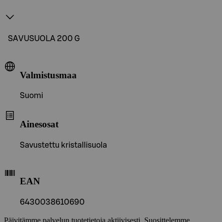
SAVUSUOLA 200 G
Valmistusmaa
Suomi
Ainesosat
Savustettu kristallisuola
EAN
6430038610690
Päivitämme palvelun tuotetietoja aktiivisesti. Suosittelemme