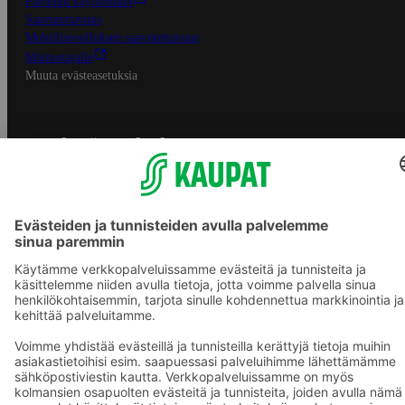
Palvelun käyttöehdot
Saavutettavuus
Mobiilisovelluksen saavutettavuus
Mainostajalle
Muuta evästeasetuksia
S-ryhmän palvelut
S-ryhmä
Asiakasomistajuus
Yhteishyvä Ruoka -sovellus
S-ostoslista -sovellus
Prisma.fi
Sokos.fi
S-Pankki
Yhteishyvä
Sokos Hotels
Raflaamo