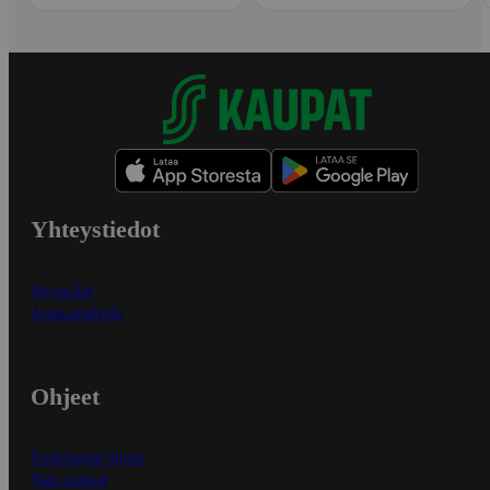
Yhteystiedot
Myymälät
Asiakaspalvelu
Ohjeet
Ensitilaajan ohjeet
Näin maksat