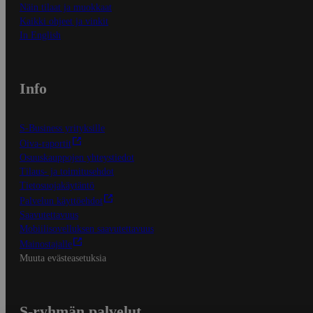
Näin tilaat ja muokkaat
Kaikki ohjeet ja vinkit
In English
Info
S-Business yrityksille
Oiva-raportit
Osuuskauppojen yhteystiedot
Tilaus- ja toimitusehdot
Tietosuojakäytäntö
Palvelun käyttöehdot
Saavutettavuus
Mobiilisovelluksen saavutettavuus
Mainostajalle
Muuta evästeasetuksia
S-ryhmän palvelut