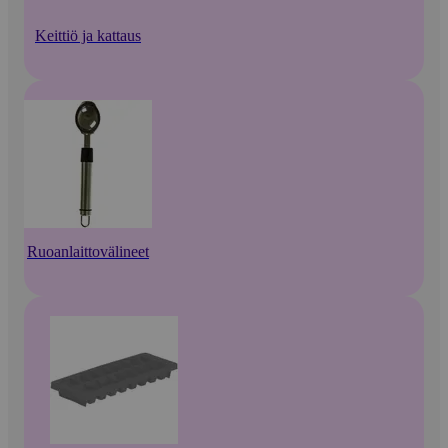
Keittiö ja kattaus
Ruoanlaittovälineet