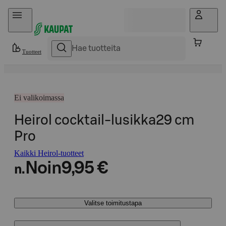
Hyppää sisältöön
Tuotteet
Ei valikoimassa
Heirol cocktail-lusikka29 cm
Pro
Kaikki Heirol-tuotteet
Noin
9,95 €
n.
Valitse toimitustapa