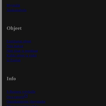
Myymälät
Asiakaspalvelu
Ohjeet
Ensitilaajan ohjeet
Näin maksat
Näin tilaat ja muokkaat
Kaikki ohjeet ja vinkit
In English
Info
S-Business yrityksille
Oiva-raportit
Osuuskauppojen yhteystiedot