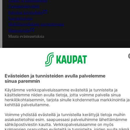
Tilaus- ja toimitusehdot
Tietosuojakäytäntö
Palvelun käyttöehdot
Saavutettavuus
Mobiilisovelluksen saavutettavuus
Mainostajalle
Muuta evästeasetuksia
S-ryhmän palvelut
S-ryhmä
Asiakasomistajuus
Yhteishyvä Ruoka -sovellus
S-ostoslista -sovellus
Prisma.fi
Sokos.fi
S-Pankki
Yhteishyvä
Sokos Hotels