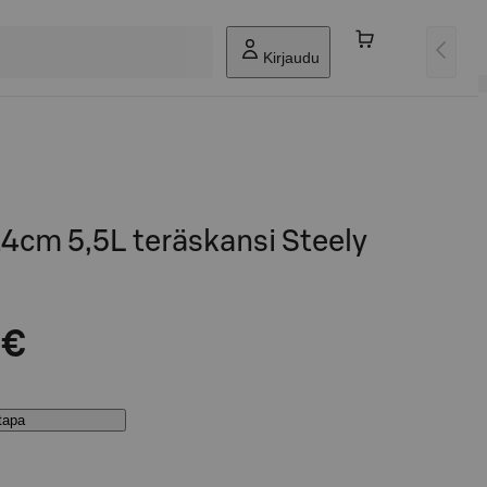
Kirjaudu
 24cm 5,5L teräskansi Steely
 €
stapa