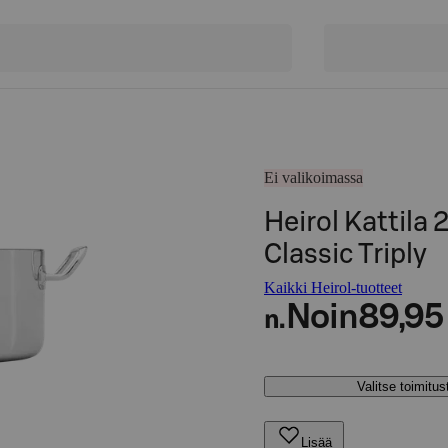
Ei valikoimassa
Heirol Kattila
Classic Triply
Kaikki Heirol-tuotteet
Noin
89,95
n.
Valitse toimitu
Lisää