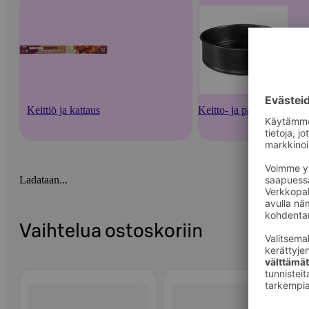
Keittiö ja kattaus
Keitto- ja paistoastiat
Ladataan...
Vaihtelua ostoskoriin
Ohita listaus