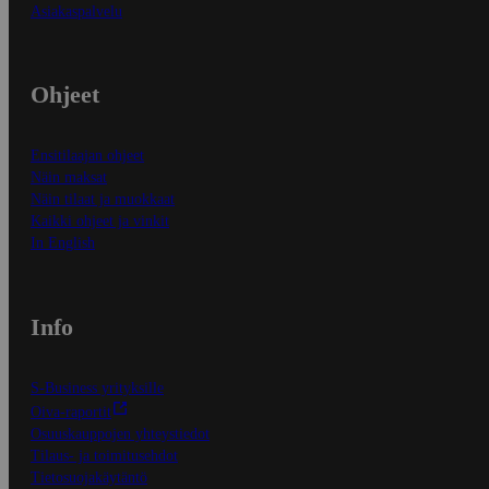
Asiakaspalvelu
Ohjeet
Ensitilaajan ohjeet
Näin maksat
Näin tilaat ja muokkaat
Kaikki ohjeet ja vinkit
In English
Info
S-Business yrityksille
Oiva-raportit
Osuuskauppojen yhteystiedot
Tilaus- ja toimitusehdot
Tietosuojakäytäntö