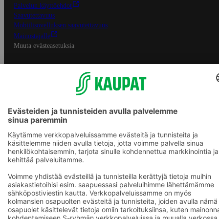
Palvelun käyttöehdot
Saavutettavuus
Mobiilisovelluksen saavutettavuus
Mainostajalle
Muuta evästeasetuksia
S-ryhmän palvelut
S-ryhmä
Asiakasomistajuus
Yhteishyvä Ruoka -sovellus
S-ostoslista -sovellus
Prisma.fi
Sokos.fi
S-Pankki
Yhteishyvä
Sokos Hotels
Raflaamo