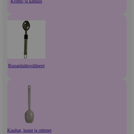
Keittiö ja kattaus
Ruoanlaittovälineet
Kauhat, lastat ja ottimet